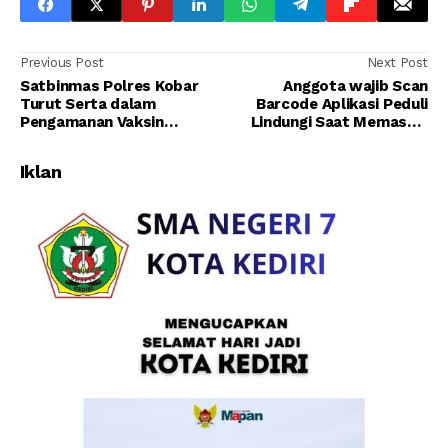
Previous Post
Next Post
Satbinmas Polres Kobar
Anggota wajib Scan
Turut Serta dalam
Barcode Aplikasi Peduli
Pengamanan Vaksin
Lindungi Saat Memasuki
Sinovac di Dinkes Kobar
Ruang Kantor Polsek
Pangkalan Banteng
Iklan