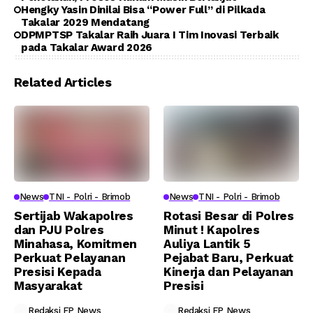
Hengky Yasin Dinilai Bisa “Power Full” di Pilkada
Takalar 2029 Mendatang
DPMPTSP Takalar Raih Juara I Tim Inovasi Terbaik
pada Takalar Award 2026
Related Articles
News
TNI - Polri - Brimob
News
TNI - Polri - Brimob
Sertijab Wakapolres
Rotasi Besar di Polres
dan PJU Polres
Minut ! Kapolres
Minahasa, Komitmen
Auliya Lantik 5
Perkuat Pelayanan
Pejabat Baru, Perkuat
Presisi Kepada
Kinerja dan Pelayanan
Masyarakat
Presisi
Redaksi FP News
Redaksi FP News