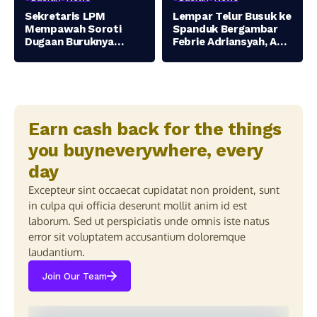
Sekretaris LPM
Lempar Telur Busuk ke
Mempawah Soroti
Spanduk Bergambar
Dugaan Buruknya
Febrie Adriansyah, Aksi
Pelayanan IGD RS
AMI Gegerkan Kejati
Rubini, Desak Bupati
Jatim
Lakukan Evaluasi
Menyeluruh…
Earn cash back for the things
you buyneverywhere, every
day
Excepteur sint occaecat cupidatat non proident, sunt
in culpa qui officia deserunt mollit anim id est
laborum. Sed ut perspiciatis unde omnis iste natus
error sit voluptatem accusantium doloremque
laudantium.
Join Our Team