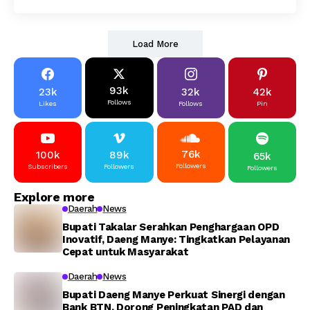
Load More
93k
23k
32k
42k
Follows
Likes
Follows
Pin
76k
100k
89k
65k
Followers
Subscribers
Followers
Followers
Explore more
Daerah
News
Bupati Takalar Serahkan Penghargaan OPD
Inovatif, Daeng Manye: Tingkatkan Pelayanan
Cepat untuk Masyarakat
Daerah
News
Bupati Daeng Manye Perkuat Sinergi dengan
Bank BTN, Dorong Peningkatan PAD dan