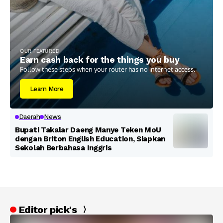
OUR FEATURED
Earn cash back for the things you buy
Follow these steps when your router has no internet access.
Learn More
Daerah
News
Bupati Takalar Daeng Manye Teken MoU
dengan Briton English Education, Siapkan
Sekolah Berbahasa Inggris
Editor pick's