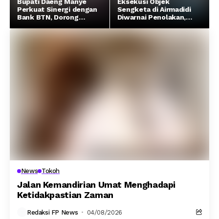
Bupati Daeng Manye
Eksekusi Objek
Perkuat Sinergi dengan
Sengketa di Airmadidi
Bank BTN, Dorong
Diwarnai Penolakan,
Peningkatan PAD dan
Proses Hukum Masih
Percepatan
Berlanjut
Transformasi Digital di
Takalar
News
Tokoh
Jalan Kemandirian Umat Menghadapi
Ketidakpastian Zaman
Redaksi FP News
04/08/2026