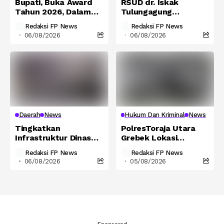
Bupati, Buka Award
RSUD dr. Iskak
Tahun 2026, Dalam
Tulungagung
Lingkup
Hadirkan Layanan
Redaksi FP News
Redaksi FP News
Pemerintahan
Home Visite, Pastikan
06/08/2026
06/08/2026
Kabupaten Takalar
Pemulihan Pasien
Berjalan Optimal
Daerah
News
Hukum Dan Kriminal
News
Tingkatkan
PolresToraja Utara
Infrastruktur Dinas
Grebek Lokasi
PUPR Tulungagung
Sabung Ayam Di
Redaksi FP News
Redaksi FP News
Lakukan
Panga’ Rantepaku,
06/08/2026
05/08/2026
Pemeliharaan Rutin
Satu Pelaku
Ruas Jalan
Ditangkap- Dugaan
Kedungsoko –
Keterlibatan Oknum
Gesikan
Masih Membayangi