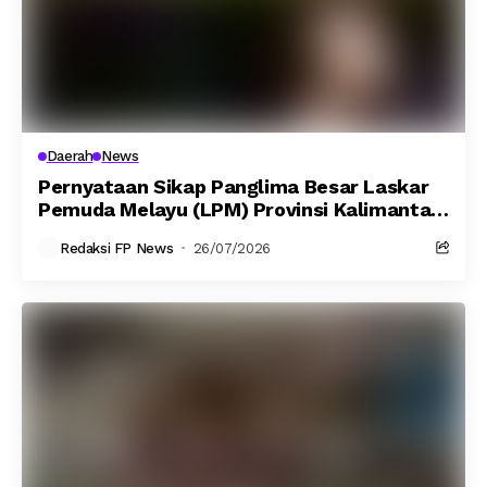
Daerah
News
Pernyataan Sikap Panglima Besar Laskar
Pemuda Melayu (LPM) Provinsi Kalimantan
Barat: Siap Kerahkan 1.200 Personel Kawal
Redaksi FP News
26/07/2026
Proses Hukum Secara Damai dan
Bermartabat…