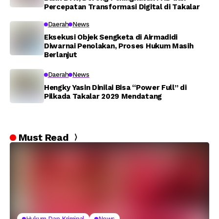
Percepatan Transformasi Digital di Takalar
Daerah
News
Eksekusi Objek Sengketa di Airmadidi
Diwarnai Penolakan, Proses Hukum Masih
Berlanjut
Daerah
News
Hengky Yasin Dinilai Bisa “Power Full” di
Pilkada Takalar 2029 Mendatang
Must Read
Hukum Dan Kriminal
News