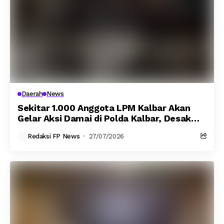
Daerah
News
Sekitar 1.000 Anggota LPM Kalbar Akan
Gelar Aksi Damai di Polda Kalbar, Desak
Penegakan Hukum dan Tegaskan Marwah
Redaksi FP News
27/07/2026
Melayu Tidak Boleh Dihinakan