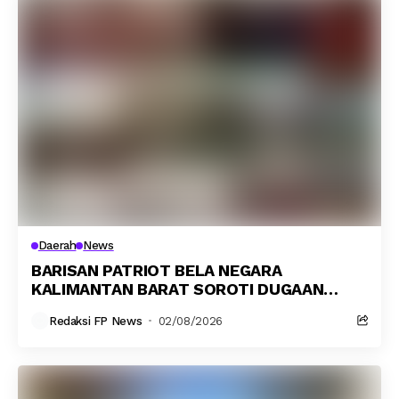
Daerah
News
BARISAN PATRIOT BELA NEGARA
KALIMANTAN BARAT SOROTI DUGAAN
KORUPSI DANA HIBAH YAYASAN MUJAHIDIN:
Redaksi FP News
02/08/2026
UJIAN AKUNTABILITAS APBD DAN
KONSISTENSI PENEGAKAN HUKUM