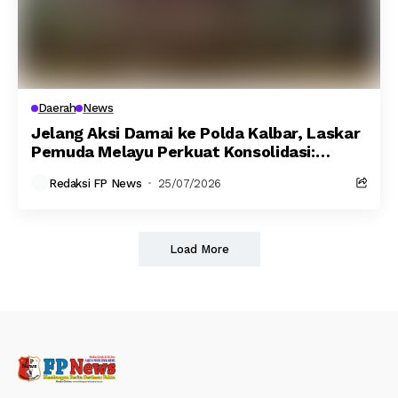
Daerah
News
Jelang Aksi Damai ke Polda Kalbar, Laskar
Pemuda Melayu Perkuat Konsolidasi:
Komitmen Kawal Marwah Organisasi dan
Redaksi FP News
25/07/2026
Hormati Proses Hukum…
Load More