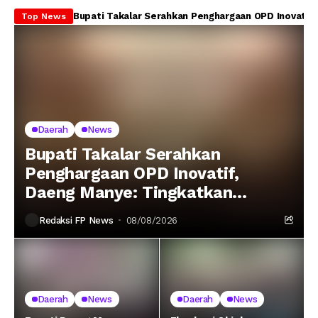
Bupati Takalar Serahkan Penghargaan OPD Inovatif
Bu
Top News
Daerah
News
Bupati Takalar Serahkan
Penghargaan OPD Inovatif,
Daeng Manye: Tingkatkan
Pelayanan Cepat untuk
Redaksi FP News
08/08/2026
Masyarakat
Daerah
News
Daerah
News