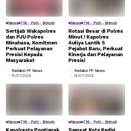
News
TNI - Polri - Brimob
News
TNI - Polri - Brimob
Sertijab Wakapolres
Rotasi Besar di Polres
dan PJU Polres
Minut ! Kapolres
Minahasa, Komitmen
Auliya Lantik 5
Perkuat Pelayanan
Pejabat Baru, Perkuat
Presisi Kepada
Kinerja dan Pelayanan
Masyarakat
Presisi
Redaksi FP News
Redaksi FP News
15/07/2026
14/07/2026
News
TNI - Polri - Brimob
News
TNI - Polri - Brimob
Kapolresta Pontianak
Samsat Kota Kediri,