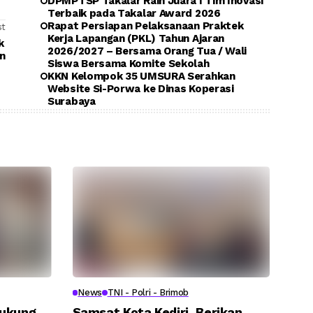
DPMPTSP Takalar Raih Juara I Tim Inovasi
Terbaik pada Takalar Award 2026
Rapat Persiapan Pelaksanaan Praktek
st
Kerja Lapangan (PKL) Tahun Ajaran
ak
2026/2027 – Bersama Orang Tua / Wali
an
Siswa Bersama Komite Sekolah
KKN Kelompok 35 UMSURA Serahkan
Website Si-Porwa ke Dinas Koperasi
Surabaya
News
TNI - Polri - Brimob
Dukung
Samsat Kota Kediri, Berikan