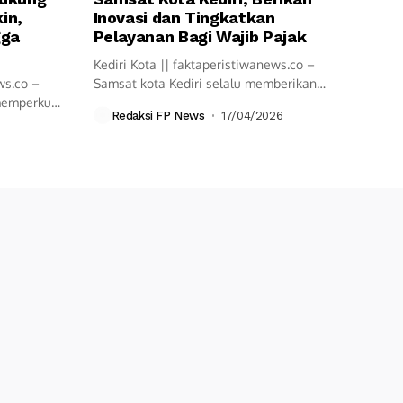
in,
Inovasi dan Tingkatkan
gga
Pelayanan Bagi Wajib Pajak
Kediri Kota || faktaperistiwanews.co –
ws.co –
Samsat kota Kediri selalu memberikan
 memperkuat
pelayanan cepat...
Redaksi FP News
17/04/2026