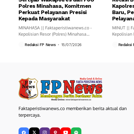
Polres Minahasa, Komitmen
Kapolres
Perkuat Pelayanan Presisi
Baru, Pe
Kepada Masyarakat
Pelayana
MINAHASA || Faktaperistiwanews.co -
MINUT || F
Kepolisian Resor (Polres) Minahasa
Kepolisian 
melaksanakan upacara Serah Terima
resmi mela
Redaksi FP News
15/07/2026
Redaksi
Jabatan...
Faktaperistiwanews.co memberikan berita aktual dan
terpercaya.