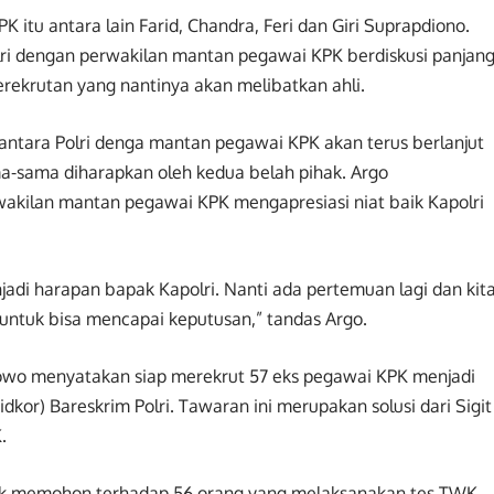
itu antara lain Farid, Chandra, Feri dan Giri Suprapdiono.
lri dengan perwakilan mantan pegawai KPK berdiskusi panjang
perekrutan yang nantinya akan melibatkan ahli.
ntara Polri denga mantan pegawai KPK akan terus berlanjut
a-sama diharapkan oleh kedua belah pihak. Argo
akilan mantan pegawai KPK mengapresiasi niat baik Kapolri
jadi harapan bapak Kapolri. Nanti ada pertemuan lagi dan kit
 untuk bisa mencapai keputusan,” tandas Argo.
abowo menyatakan siap merekrut 57 eks pegawai KPK menjadi
idkor) Bareskrim Polri. Tawaran ini merupakan solusi dari Sigit
.
tuk memohon terhadap 56 orang yang melaksanakan tes TWK