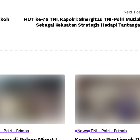
Next Po
okoh
HUT ke-76 TNI, Kapolri: Sinergitas TNI-Polri Mutl
Sebagai Kekuatan Strategis Hadapi Tantang
- Polri - Brimob
News
TNI - Polri - Brimob
esar di Polres Minut !
Kapolresta Pontianak 