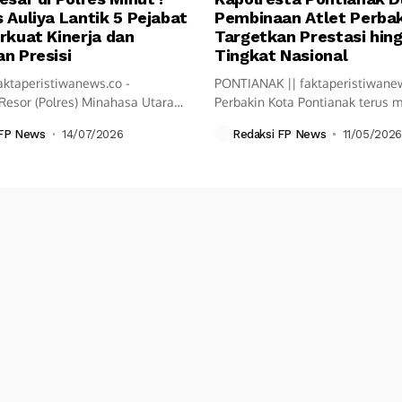
 Auliya Lantik 5 Pejabat
Pembinaan Atlet Perbak
rkuat Kinerja dan
Targetkan Prestasi hin
n Presisi
Tingkat Nasional
aktaperistiwanews.co -
PONTIANAK || faktaperistiwane
Resor (Polres) Minahasa Utara
Perbakin Kota Pontianak terus
ksanakan upacara Serah...
langkah pembinaan olahraga...
 FP News
14/07/2026
Redaksi FP News
11/05/2026