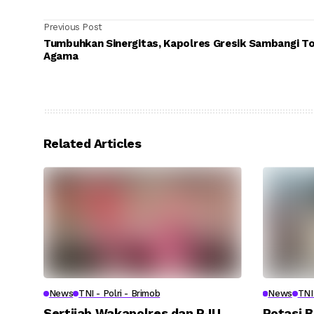
Previous Post
Tumbuhkan Sinergitas, Kapolres Gresik Sambangi T
Agama
Related Articles
News
TNI - Polri - Brimob
News
TNI 
Sertijab Wakapolres dan PJU
Rotasi B