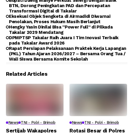
Bupati Daeng Manye Perkuat Sinergi dengan Bank
BTN, Dorong Peningkatan PAD dan Percepatan
Transformasi Digital di Takalar
Eksekusi Objek Sengketa di Airmadidi Diwarnai
Penolakan, Proses Hukum Masih Berlanjut
Hengky Yasin Dinilai Bisa “Power Full” di Pilkada
Takalar 2029 Mendatang
DPMPTSP Takalar Raih Juara I Tim Inovasi Terbaik
pada Takalar Award 2026
Rapat Persiapan Pelaksanaan Praktek Kerja Lapangan
(PKL) Tahun Ajaran 2026/2027 – Bersama Orang Tua /
Wali Siswa Bersama Komite Sekolah
Related Articles
News
TNI - Polri - Brimob
News
TNI - Polri - Brimob
Sertijab Wakapolres
Rotasi Besar di Polres