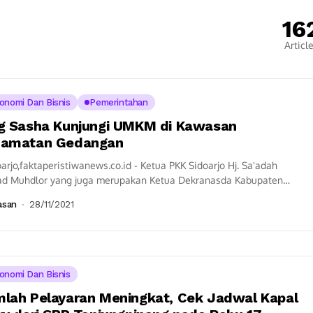
16
Articl
onomi Dan Bisnis
Pemerintahan
g Sasha Kunjungi UMKM di Kawasan
camatan Gedangan
rjo,faktaperistiwanews.co.id - Ketua PKK Sidoarjo Hj. Sa'adah
d Muhdlor yang juga merupakan Ketua Dekranasda Kabupaten
rjo berkunjung sentra UMKM di Desa Tebel...
asan
28/11/2021
onomi Dan Bisnis
lah Pelayaran Meningkat, Cek Jadwal Kapal