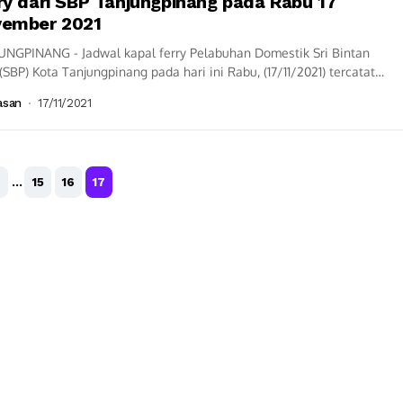
ry dari SBP Tanjungpinang pada Rabu 17
ember 2021
UNGPINANG - Jadwal kapal ferry Pelabuhan Domestik Sri Bintan
(SBP) Kota Tanjungpinang pada hari ini Rabu, (17/11/2021) tercatat
 rute pelayaran...
asan
17/11/2021
…
15
16
17