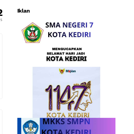
2
Iklan
es