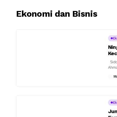
Ekonomi dan Bisnis
Ek
Nin
Ke
Sidoa
Ahma
Sidoa
M
Ek
Jum