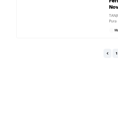
Fer
Nov
TANJ
Pura 
ada 9
M
1