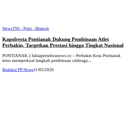
News
TNI - Polri - Brimob
Kapolresta Pontianak Dukung Pembinaan Atlet
Perbakin, Targetkan Prestasi hingga Tingkat Nasional
PONTIANAK || faktaperistiwanews.co – Perbakin Kota Pontianak
terus memperkuat langkah pembinaan olahraga...
Redaksi FP News
11/05/2026