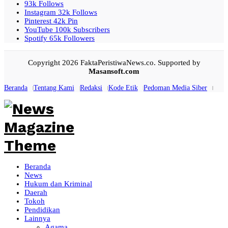
93k
Follows
Instagram
32k
Follows
Pinterest
42k
Pin
YouTube
100k
Subscribers
Spotify
65k
Followers
Copyright 2026 FaktaPeristiwaNews.co. Supported by
Masansoft.com
Beranda
Tentang Kami
Redaksi
Kode Etik
Pedoman Media Siber
Beranda
News
Hukum dan Kriminal
Daerah
Tokoh
Pendidikan
Lainnya
Agama