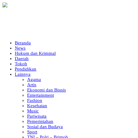
Beranda
News
Hukum dan Kriminal
Daerah
Tokoh
Pendidikan
Lainnya
Agama
Artis
Ekonomi dan Bisnis
Entertainment
Fashion
Kesehatan
Music
Pariwisata
Pemerintahan
Sosial dan Budaya
Sport
TNI – Polri – Brimob