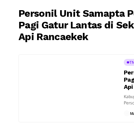
Personil Unit Samapta 
Pagi Gatur Lantas di Sek
Api Rancaekek
TN
Per
Pag
Api
Kabu
Pers
penga
M