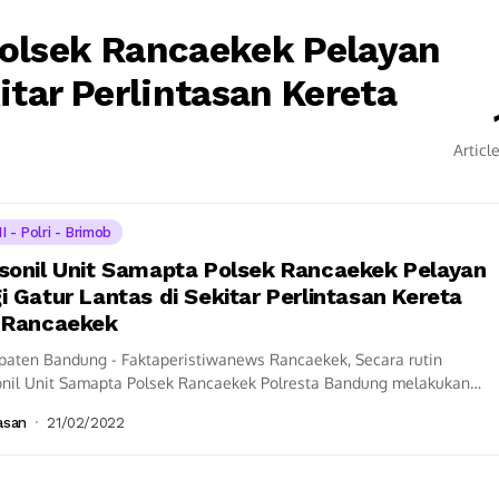
Polsek Rancaekek Pelayan
itar Perlintasan Kereta
Articl
I - Polri - Brimob
sonil Unit Samapta Polsek Rancaekek Pelayan
i Gatur Lantas di Sekitar Perlintasan Kereta
 Rancaekek
paten Bandung - Faktaperistiwanews Rancaekek, Secara rutin
onil Unit Samapta Polsek Rancaekek Polresta Bandung melakukan
turan lalu lintas untuk mengurai kemacetan di disekitar...
asan
21/02/2022