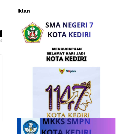
Iklan
1
es