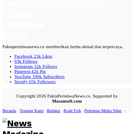
Faktaperistiwanews.co memberikan berita aktual dan terpercaya.
Facebook
23k
Likes
93k
Follows
Instagram
32k
Follows
Pinterest
42k
Pin
YouTube
100k
Subscribers
Spotify
65k
Followers
Copyright 2026 FaktaPeristiwaNews.co. Supported by
Masansoft.com
Beranda
Tentang Kami
Redaksi
Kode Etik
Pedoman Media Siber