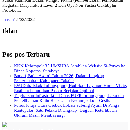
Pantai Patimban Dalam Rangka PPKM (Pemberlakuan Pembatasan
Kegiatan Masyarakat) Level-2 Dan Ops Non Yustisi Gaktibplin
Protokol...
masan
13/02/2022
Iklan
Pos-pos Terbaru
KKN Kelompok 35 UMSURA Serahkan Website Si-Porwa ke
Dinas Koperasi Surabaya
Bupati, Buka Award Tahun 2026, Dalam Lingkup
Pemerintahan Kabupaten Takalar
RSUD dr. Iskak Tulungagung Hadirkan Layanan Home Visite,
Pastikan Pemulihan Pasien Berjalan Optimal
Tingkatkan Infrastruktur Dinas PUPR Tulungagung Lakukan
Pemeliharaan Rutin Ruas Jalan Kedungsoko – Gesikan
PolresToraja Utara Grebek Lokasi Sabung Ayam Di Panga’
Rantepaku, Satu Pelaku Ditangkap- Dugaan Keterlibatan
Oknum Masih Membayangi