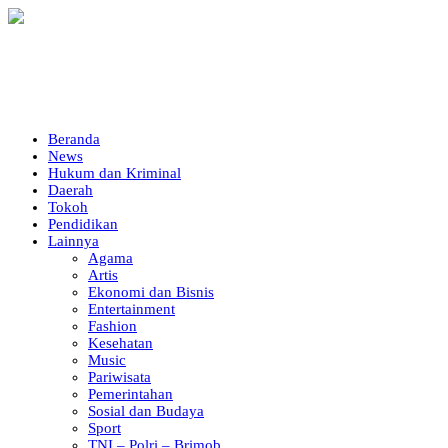
Beranda
News
Hukum dan Kriminal
Daerah
Tokoh
Pendidikan
Lainnya
Agama
Artis
Ekonomi dan Bisnis
Entertainment
Fashion
Kesehatan
Music
Pariwisata
Pemerintahan
Sosial dan Budaya
Sport
TNI – Polri – Brimob