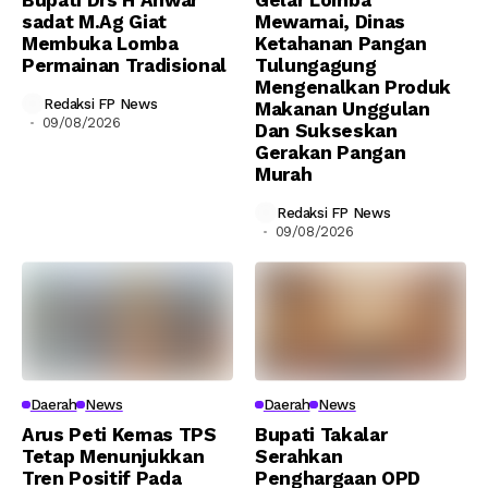
Bupati Drs H Anwar
Gelar Lomba
sadat M.Ag Giat
Mewarnai, Dinas
Membuka Lomba
Ketahanan Pangan
Permainan Tradisional
Tulungagung
Mengenalkan Produk
Redaksi FP News
Makanan Unggulan
09/08/2026
Dan Sukseskan
Gerakan Pangan
Murah
Redaksi FP News
09/08/2026
Daerah
News
Daerah
News
Arus Peti Kemas TPS
Bupati Takalar
Tetap Menunjukkan
Serahkan
Tren Positif Pada
Penghargaan OPD