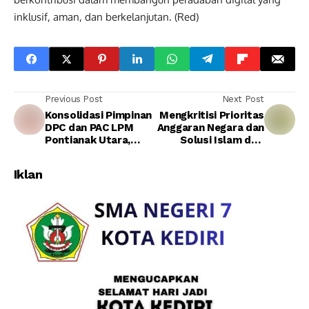
inklusif, aman, dan berkelanjutan. (Red)
Previous Post
Next Post
Konsolidasi Pimpinan
Mengkritisi Prioritas
DPC dan PAC LPM
Anggaran Negara dan
Pontianak Utara,
Solusi Islam dari
Perkuat Kekompakan
Sudut Kebijakan
dan Soliditas
Iklan
Organisasi…