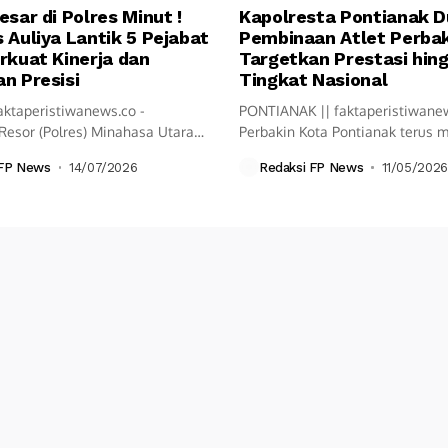
esar di Polres Minut !
Kapolresta Pontianak 
 Auliya Lantik 5 Pejabat
Pembinaan Atlet Perbak
rkuat Kinerja dan
Targetkan Prestasi hin
n Presisi
Tingkat Nasional
aktaperistiwanews.co -
PONTIANAK || faktaperistiwane
Resor (Polres) Minahasa Utara
Perbakin Kota Pontianak terus
ksanakan upacara Serah...
langkah pembinaan olahraga...
 FP News
14/07/2026
Redaksi FP News
11/05/2026