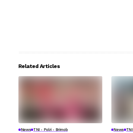
Related Articles
News
TNI - Polri - Brimob
News
TNI 