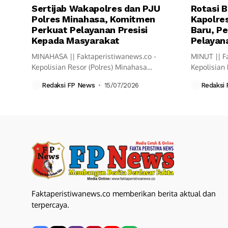
Sertijab Wakapolres dan PJU
Rotasi B
Polres Minahasa, Komitmen
Kapolres
Perkuat Pelayanan Presisi
Baru, Pe
Kepada Masyarakat
Pelayana
MINAHASA || Faktaperistiwanews.co -
MINUT || F
Kepolisian Resor (Polres) Minahasa
Kepolisian 
melaksanakan upacara Serah Terima
resmi mela
Redaksi FP News
15/07/2026
Redaksi
Jabatan...
Faktaperistiwanews.co memberikan berita aktual dan
terpercaya.