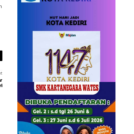
n
st
ar
ri