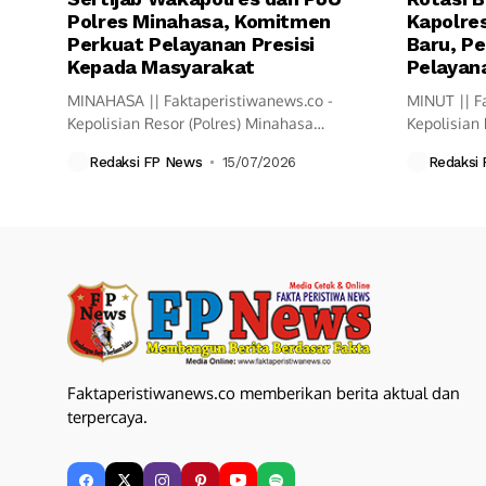
Polres Minahasa, Komitmen
Kapolres
Perkuat Pelayanan Presisi
Baru, Pe
Kepada Masyarakat
Pelayana
MINAHASA || Faktaperistiwanews.co -
MINUT || F
Kepolisian Resor (Polres) Minahasa
Kepolisian 
melaksanakan upacara Serah Terima
resmi mela
Redaksi FP News
15/07/2026
Redaksi
Jabatan...
Faktaperistiwanews.co memberikan berita aktual dan
terpercaya.