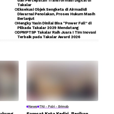
dan Percepatan Transformasi Digital di
Takalar
Eksekusi Objek Sengketa di Airmadidi
Diwarnai Penolakan, Proses Hukum Masih
Berlanjut
Hengky Yasin Dinilai Bisa “Power Full” di
Pilkada Takalar 2029 Mendatang
DPMPTSP Takalar Raih Juara I Tim Inovasi
Terbaik pada Takalar Award 2026
News
TNI - Polri - Brimob
Dukung
Samsat Kota Kediri, Berikan