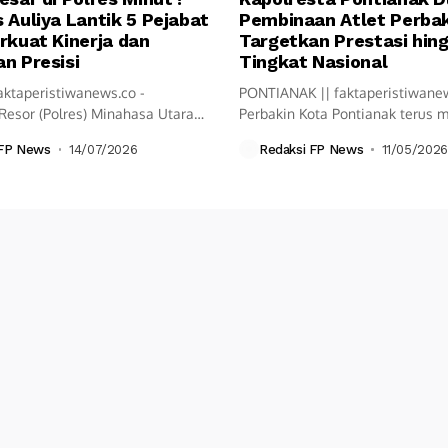
 Auliya Lantik 5 Pejabat
Pembinaan Atlet Perbak
rkuat Kinerja dan
Targetkan Prestasi hin
n Presisi
Tingkat Nasional
aktaperistiwanews.co -
PONTIANAK || faktaperistiwane
Resor (Polres) Minahasa Utara
Perbakin Kota Pontianak terus
ksanakan upacara Serah...
langkah pembinaan olahraga...
 FP News
14/07/2026
Redaksi FP News
11/05/2026