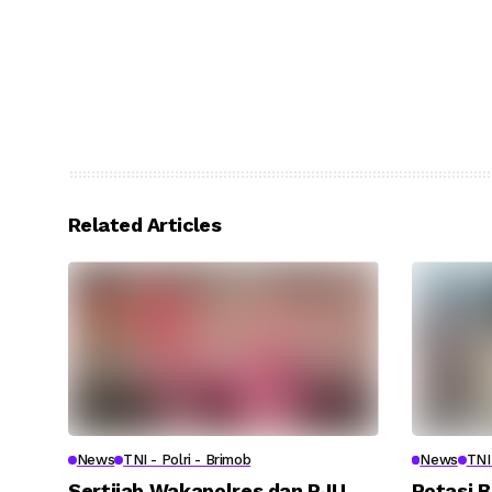
Related Articles
News
TNI - Polri - Brimob
News
TNI 
Sertijab Wakapolres dan PJU
Rotasi B