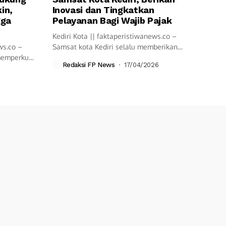
in,
Inovasi dan Tingkatkan
gga
Pelayanan Bagi Wajib Pajak
Kediri Kota || faktaperistiwanews.co –
ws.co –
Samsat kota Kediri selalu memberikan
 memperkuat
pelayanan cepat...
Redaksi FP News
17/04/2026