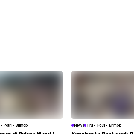
- Polri - Brimob
News
TNI - Polri - Brimob
esar di Polres Minut !
Kapolresta Pontianak 