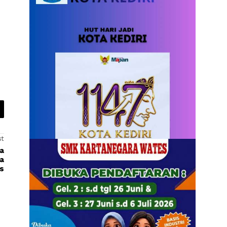
st
na
sa
s