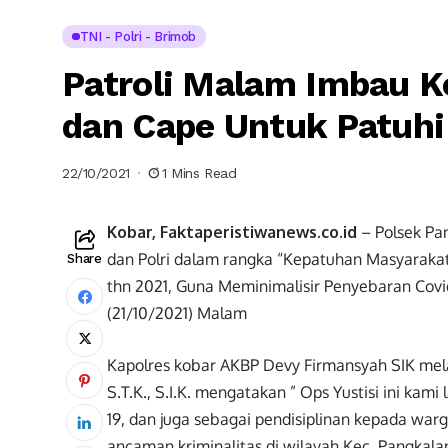
TNI - Polri - Brimob
Patroli Malam Imbau 
dan Cape Untuk Patuhi
22/10/2021
1 Mins Read
Kobar, Faktaperistiwanews.co.id
– Polsek Pan
dan Polri dalam rangka “Kepatuhan Masyaraka
Share
thn 2021, Guna Meminimalisir Penyebaran Covi
(21/10/2021) Malam
Kapolres kobar AKBP Devy Firmansyah SIK mela
S.T.K., S.I.K. mengatakan ” Ops Yustisi ini ka
19, dan juga sebagai pendisiplinan kepada war
ancaman kriminalitas di wilayah Kec. Pangkala