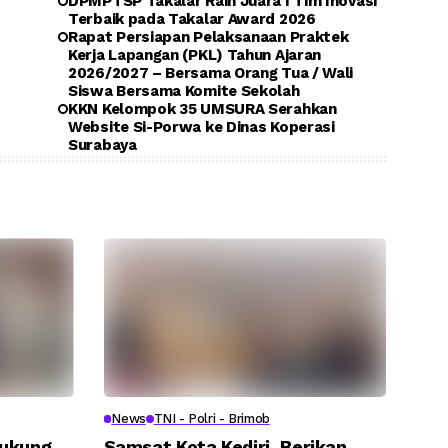
DPMPTSP Takalar Raih Juara I Tim Inovasi
Terbaik pada Takalar Award 2026
Rapat Persiapan Pelaksanaan Praktek
Kerja Lapangan (PKL) Tahun Ajaran
2026/2027 – Bersama Orang Tua / Wali
Siswa Bersama Komite Sekolah
KKN Kelompok 35 UMSURA Serahkan
Website Si-Porwa ke Dinas Koperasi
Surabaya
News
TNI - Polri - Brimob
Dukung
Samsat Kota Kediri, Berikan