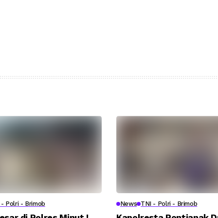
- Polri - Brimob
News
TNI - Polri - Brimob
esar di Polres Minut !
Kapolresta Pontianak 