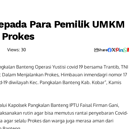
Kepada Para Pemilik UMKM
 Prokes
Views:
30
Share
gkalan Banteng Operasi Yustisi covid 19 bersama Trantib, TNI
t Dalam Menjalankan Prokes, Himbauan inmendagri nomor 17
d-19 diwilayah Kec. Pangkalan Banteng Kab. Kobar”, Kamis
lui Kapolsek Pangkalan Banteng IPTU Faisal Firman Gani,
mi laksanakan rutin agar bisa memutus rantai penyebaran Covid-
ga agar selalu Prokes dan warga juga merasa aman dari
n Banteng.