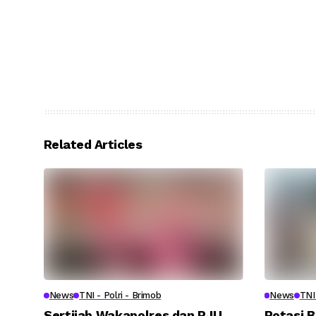
Related Articles
News
TNI - Polri - Brimob
News
TNI 
Sertijab Wakapolres dan PJU
Rotasi B