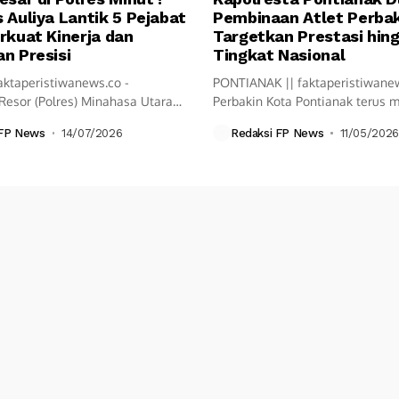
 Auliya Lantik 5 Pejabat
Pembinaan Atlet Perbak
rkuat Kinerja dan
Targetkan Prestasi hin
n Presisi
Tingkat Nasional
aktaperistiwanews.co -
PONTIANAK || faktaperistiwane
Resor (Polres) Minahasa Utara
Perbakin Kota Pontianak terus
ksanakan upacara Serah...
langkah pembinaan olahraga...
 FP News
14/07/2026
Redaksi FP News
11/05/2026