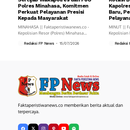
Polres Minahasa, Komitmen
Kapolres
Perkuat Pelayanan Presisi
Baru, Pe
Kepada Masyarakat
Pelayana
MINAHASA || Faktaperistiwanews.co -
MINUT || F
Kepolisian Resor (Polres) Minahasa
Kepolisian 
melaksanakan upacara Serah Terima
resmi mela
Redaksi FP News
15/07/2026
Redaksi
Jabatan...
Faktaperistiwanews.co memberikan berita aktual dan
terpercaya.