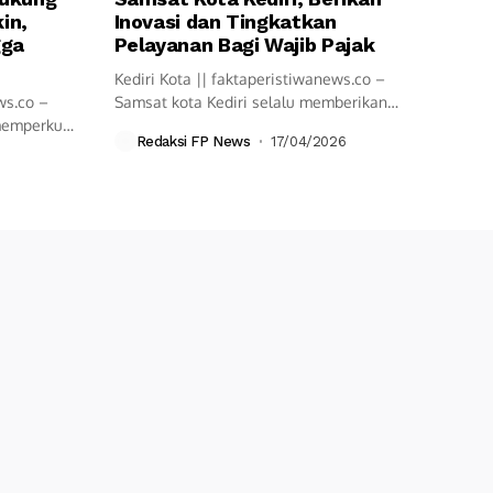
in,
Inovasi dan Tingkatkan
gga
Pelayanan Bagi Wajib Pajak
Kediri Kota || faktaperistiwanews.co –
ws.co –
Samsat kota Kediri selalu memberikan
 memperkuat
pelayanan cepat...
Redaksi FP News
17/04/2026