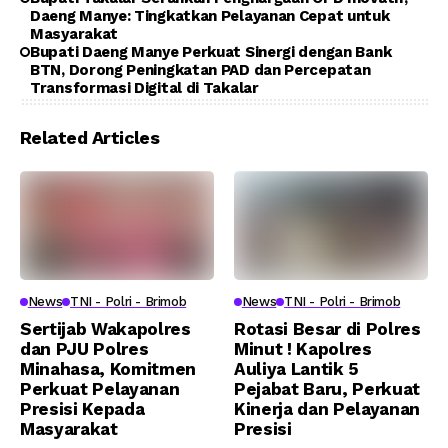
Daeng Manye: Tingkatkan Pelayanan Cepat untuk
Masyarakat
Bupati Daeng Manye Perkuat Sinergi dengan Bank
BTN, Dorong Peningkatan PAD dan Percepatan
Transformasi Digital di Takalar
Related Articles
News
TNI - Polri - Brimob
News
TNI - Polri - Brimob
Sertijab Wakapolres
Rotasi Besar di Polres
dan PJU Polres
Minut ! Kapolres
Minahasa, Komitmen
Auliya Lantik 5
Perkuat Pelayanan
Pejabat Baru, Perkuat
Presisi Kepada
Kinerja dan Pelayanan
Masyarakat
Presisi