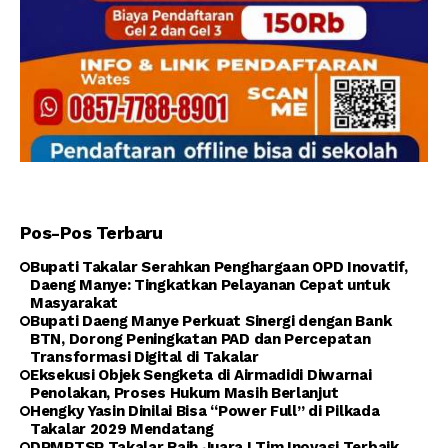
Pos-Pos Terbaru
Bupati Takalar Serahkan Penghargaan OPD Inovatif,
Daeng Manye: Tingkatkan Pelayanan Cepat untuk
Masyarakat
Bupati Daeng Manye Perkuat Sinergi dengan Bank
BTN, Dorong Peningkatan PAD dan Percepatan
Transformasi Digital di Takalar
Eksekusi Objek Sengketa di Airmadidi Diwarnai
Penolakan, Proses Hukum Masih Berlanjut
Hengky Yasin Dinilai Bisa “Power Full” di Pilkada
Takalar 2029 Mendatang
DPMPTSP Takalar Raih Juara I Tim Inovasi Terbaik