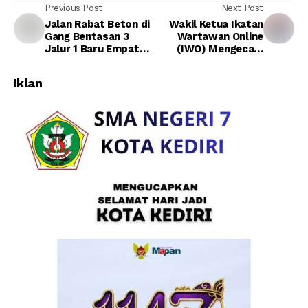
Previous Post
Next Post
Jalan Rabat Beton di
Wakil Ketua Ikatan
Gang Bentasan 3
Wartawan Online
Jalur 1 Baru Empat
(IWO) Mengecam
Hari Selesai, Sudah
Keras Pernyataan
Retak, Warga
Kepala Seksi
Iklan
Kecewa…
Pemerintah Desa
Sarulangi di Nilai
Merendahkan Profesi
Pers