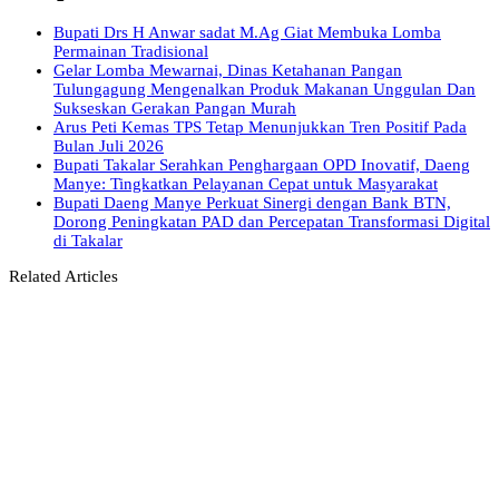
Bupati Drs H Anwar sadat M.Ag Giat Membuka Lomba
Permainan Tradisional
Gelar Lomba Mewarnai, Dinas Ketahanan Pangan
Tulungagung Mengenalkan Produk Makanan Unggulan Dan
Sukseskan Gerakan Pangan Murah
Arus Peti Kemas TPS Tetap Menunjukkan Tren Positif Pada
Bulan Juli 2026
Bupati Takalar Serahkan Penghargaan OPD Inovatif, Daeng
Manye: Tingkatkan Pelayanan Cepat untuk Masyarakat
Bupati Daeng Manye Perkuat Sinergi dengan Bank BTN,
Dorong Peningkatan PAD dan Percepatan Transformasi Digital
di Takalar
Related Articles