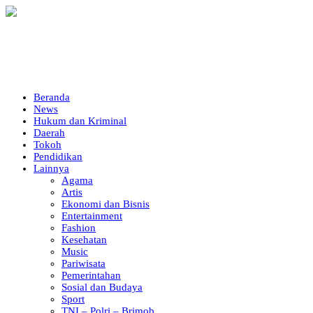
Beranda
News
Hukum dan Kriminal
Daerah
Tokoh
Pendidikan
Lainnya
Agama
Artis
Ekonomi dan Bisnis
Entertainment
Fashion
Kesehatan
Music
Pariwisata
Pemerintahan
Sosial dan Budaya
Sport
TNI – Polri – Brimob