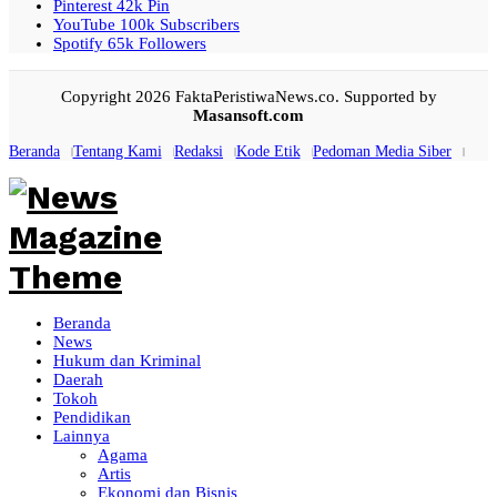
Pinterest
42k
Pin
YouTube
100k
Subscribers
Spotify
65k
Followers
Copyright 2026 FaktaPeristiwaNews.co. Supported by
Masansoft.com
Beranda
Tentang Kami
Redaksi
Kode Etik
Pedoman Media Siber
Beranda
News
Hukum dan Kriminal
Daerah
Tokoh
Pendidikan
Lainnya
Agama
Artis
Ekonomi dan Bisnis