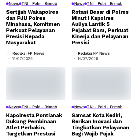
News
TNI - Polri - Brimob
News
TNI - Polri - Brimob
Sertijab Wakapolres
Rotasi Besar di Polres
dan PJU Polres
Minut ! Kapolres
Minahasa, Komitmen
Auliya Lantik 5
Perkuat Pelayanan
Pejabat Baru, Perkuat
Presisi Kepada
Kinerja dan Pelayanan
Masyarakat
Presisi
Redaksi FP News
Redaksi FP News
15/07/2026
14/07/2026
News
TNI - Polri - Brimob
News
TNI - Polri - Brimob
Kapolresta Pontianak
Samsat Kota Kediri,
Dukung Pembinaan
Berikan Inovasi dan
Atlet Perbakin,
Tingkatkan Pelayanan
Targetkan Prestasi
Bagi Wajib Pajak