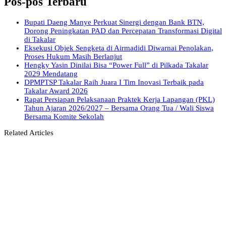
Pos-pos Terbaru
Bupati Daeng Manye Perkuat Sinergi dengan Bank BTN,
Dorong Peningkatan PAD dan Percepatan Transformasi Digital
di Takalar
Eksekusi Objek Sengketa di Airmadidi Diwarnai Penolakan,
Proses Hukum Masih Berlanjut
Hengky Yasin Dinilai Bisa “Power Full” di Pilkada Takalar
2029 Mendatang
DPMPTSP Takalar Raih Juara I Tim Inovasi Terbaik pada
Takalar Award 2026
Rapat Persiapan Pelaksanaan Praktek Kerja Lapangan (PKL)
Tahun Ajaran 2026/2027 – Bersama Orang Tua / Wali Siswa
Bersama Komite Sekolah
Related Articles