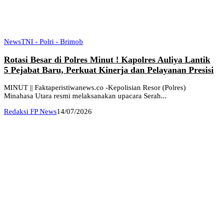
News
TNI - Polri - Brimob
Rotasi Besar di Polres Minut ! Kapolres Auliya Lantik
5 Pejabat Baru, Perkuat Kinerja dan Pelayanan Presisi
MINUT || Faktaperistiwanews.co -Kepolisian Resor (Polres)
Minahasa Utara resmi melaksanakan upacara Serah...
Redaksi FP News
14/07/2026