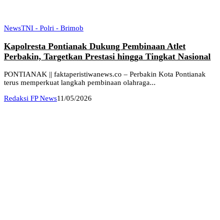
News
TNI - Polri - Brimob
Kapolresta Pontianak Dukung Pembinaan Atlet
Perbakin, Targetkan Prestasi hingga Tingkat Nasional
PONTIANAK || faktaperistiwanews.co – Perbakin Kota Pontianak
terus memperkuat langkah pembinaan olahraga...
Redaksi FP News
11/05/2026