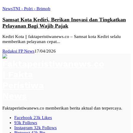
News
TNI - Polri - Brimob
Samsat Kota Kediri, Berikan Inovasi dan Tingkatkan
Pelayanan Bagi Wajib Pajak
Kediri Kota || faktaperistiwanews.co – Samsat kota Kediri selalu
memberikan pelayanan cepat...
Redaksi FP News
17/04/2026
Faktaperistiwanews.co memberikan berita aktual dan terpercaya.
Facebook
23k
Likes
93k
Follows
Instagram
32k
Follows
Pinterest
42k
Pin