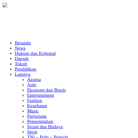
Beranda
News
Hukum dan Kriminal
Daerah
Tokoh
Pendidikan
Lainnya
Agama
Artis
Ekonomi dan Bisnis
Entertainment
Fashion
Kesehatan
Music
Pariwisata
Pemerintahan
Sosial dan Budaya
Sport
TNI – Polri – Brimob