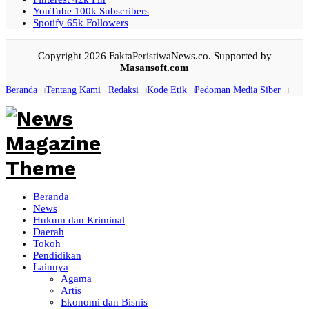
YouTube
100k
Subscribers
Spotify
65k
Followers
Copyright 2026 FaktaPeristiwaNews.co. Supported by
Masansoft.com
Beranda
Tentang Kami
Redaksi
Kode Etik
Pedoman Media Siber
Beranda
News
Hukum dan Kriminal
Daerah
Tokoh
Pendidikan
Lainnya
Agama
Artis
Ekonomi dan Bisnis