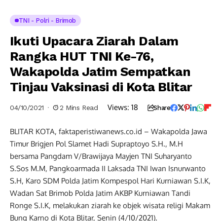
TNI - Polri - Brimob
Ikuti Upacara Ziarah Dalam
Rangka HUT TNI Ke-76,
Wakapolda Jatim Sempatkan
Tinjau Vaksinasi di Kota Blitar
Views:
18
04/10/2021
2 Mins Read
Share
BLITAR KOTA, faktaperistiwanews.co.id – Wakapolda Jawa
Timur Brigjen Pol Slamet Hadi Supraptoyo S.H., M.H
bersama Pangdam V/Brawijaya Mayjen TNI Suharyanto
S.Sos M.M, Pangkoarmada II Laksada TNI Iwan Isnurwanto
S.H, Karo SDM Polda Jatim Kompespol Hari Kurniawan S.I.K,
Wadan Sat Brimob Polda Jatim AKBP Kurniawan Tandi
Ronge S.I.K, melakukan ziarah ke objek wisata religi Makam
Bung Karno di Kota Blitar, Senin (4/10/2021).