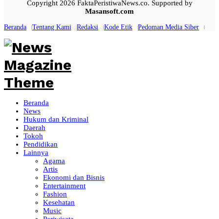
Copyright 2026 FaktaPeristiwaNews.co. Supported by
Masansoft.com
Beranda
Tentang Kami
Redaksi
Kode Etik
Pedoman Media Siber
Beranda
News
Hukum dan Kriminal
Daerah
Tokoh
Pendidikan
Lainnya
Agama
Artis
Ekonomi dan Bisnis
Entertainment
Fashion
Kesehatan
Music