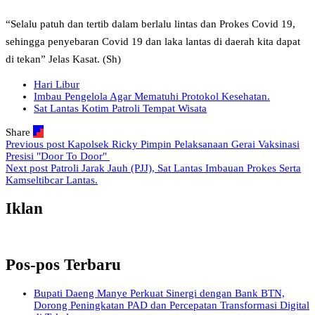
“Selalu patuh dan tertib dalam berlalu lintas dan Prokes Covid 19,
sehingga penyebaran Covid 19 dan laka lantas di daerah kita dapat
di tekan” Jelas Kasat. (Sh)
Hari Libur
Imbau Pengelola Agar Mematuhi Protokol Kesehatan.
Sat Lantas Kotim Patroli Tempat Wisata
Share
Previous post
Kapolsek Ricky Pimpin Pelaksanaan Gerai Vaksinasi
Presisi "Door To Door"
Next post
Patroli Jarak Jauh (PJJ), Sat Lantas Imbauan Prokes Serta
Kamseltibcar Lantas.
Iklan
Pos-pos Terbaru
Bupati Daeng Manye Perkuat Sinergi dengan Bank BTN,
Dorong Peningkatan PAD dan Percepatan Transformasi Digital