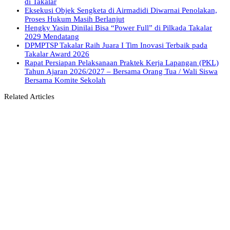
di Takalar
Eksekusi Objek Sengketa di Airmadidi Diwarnai Penolakan,
Proses Hukum Masih Berlanjut
Hengky Yasin Dinilai Bisa “Power Full” di Pilkada Takalar
2029 Mendatang
DPMPTSP Takalar Raih Juara I Tim Inovasi Terbaik pada
Takalar Award 2026
Rapat Persiapan Pelaksanaan Praktek Kerja Lapangan (PKL)
Tahun Ajaran 2026/2027 – Bersama Orang Tua / Wali Siswa
Bersama Komite Sekolah
Related Articles