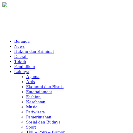
Beranda
News
Hukum dan Kriminal
Daerah
Tokoh
Pendidikan
Lainnya
Agama
Artis
Ekonomi dan Bisnis
Entertainment
Fashion
Kesehatan
Music
Pariwisata
Pemerintahan
Sosial dan Budaya
Sport
TNI – Polri – Brimob