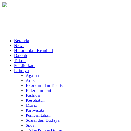
Beranda
News
Hukum dan Kriminal
Daerah
Tokoh
Pendidikan
Lainnya
Agama
Artis
Ekonomi dan Bisnis
Entertainment
Fashion
Kesehatan
Music
Pariwisata
Pemerintahan
Sosial dan Budaya
Sport
TNI – Polri – Brimob