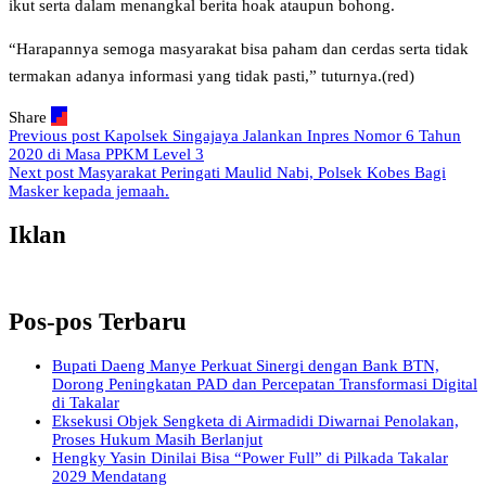
ikut serta dalam menangkal berita hoak ataupun bohong.
“Harapannya semoga masyarakat bisa paham dan cerdas serta tidak
termakan adanya informasi yang tidak pasti,” tuturnya.(red)
Share
Previous post
Kapolsek Singajaya Jalankan Inpres Nomor 6 Tahun
2020 di Masa PPKM Level 3
Next post
Masyarakat Peringati Maulid Nabi, Polsek Kobes Bagi
Masker kepada jemaah.
Iklan
Pos-pos Terbaru
Bupati Daeng Manye Perkuat Sinergi dengan Bank BTN,
Dorong Peningkatan PAD dan Percepatan Transformasi Digital
di Takalar
Eksekusi Objek Sengketa di Airmadidi Diwarnai Penolakan,
Proses Hukum Masih Berlanjut
Hengky Yasin Dinilai Bisa “Power Full” di Pilkada Takalar
2029 Mendatang