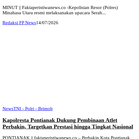
MINUT || Faktaperistiwanews.co -Kepolisian Resor (Polres)
Minahasa Utara resmi melaksanakan upacara Serah...
Redaksi FP News
14/07/2026
News
TNI - Polri - Brimob
Kapolresta Pontianak Dukung Pembinaan Atlet
Perbakin, Targetkan Prestasi hingga Tingkat Nasional
PONTIANAK || faktaperistiwanews.co – Perbakin Kota Pontianak