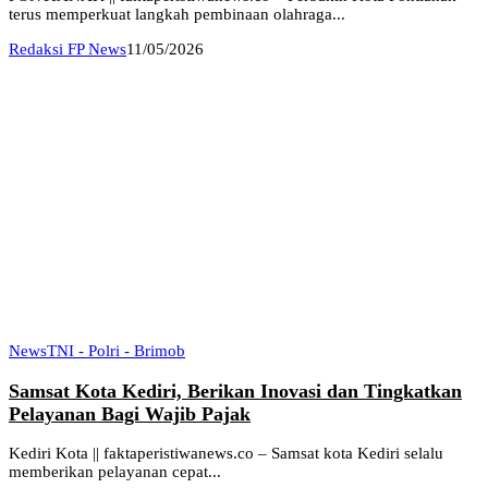
terus memperkuat langkah pembinaan olahraga...
Redaksi FP News
11/05/2026
News
TNI - Polri - Brimob
Samsat Kota Kediri, Berikan Inovasi dan Tingkatkan
Pelayanan Bagi Wajib Pajak
Kediri Kota || faktaperistiwanews.co – Samsat kota Kediri selalu
memberikan pelayanan cepat...