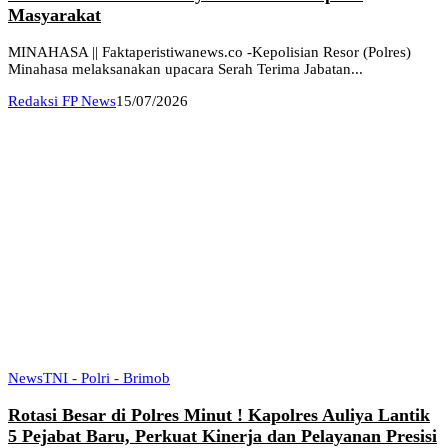
Masyarakat
MINAHASA || Faktaperistiwanews.co -Kepolisian Resor (Polres)
Minahasa melaksanakan upacara Serah Terima Jabatan...
Redaksi FP News
15/07/2026
News
TNI - Polri - Brimob
Rotasi Besar di Polres Minut ! Kapolres Auliya Lantik
5 Pejabat Baru, Perkuat Kinerja dan Pelayanan Presisi