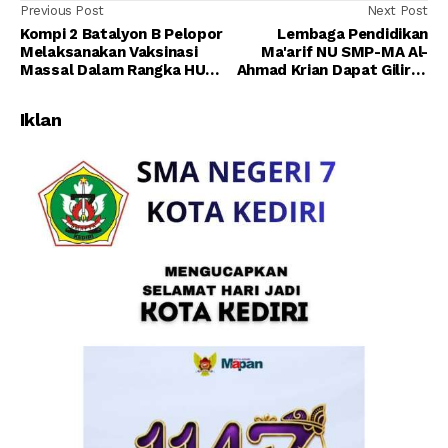
Previous Post
Next Post
Kompi 2 Batalyon B Pelopor
Lembaga Pendidikan
Melaksanakan Vaksinasi
Ma'arif NU SMP-MA Al-
Massal Dalam Rangka HUT
Ahmad Krian Dapat Giliran
Korps Brimob Polri Ke-76 di
Vaksinasi 1500 Dosis Di
Kab Kotawaringin Barat
Pantau Langsung
Iklan
Kapolresta Sidoarjo