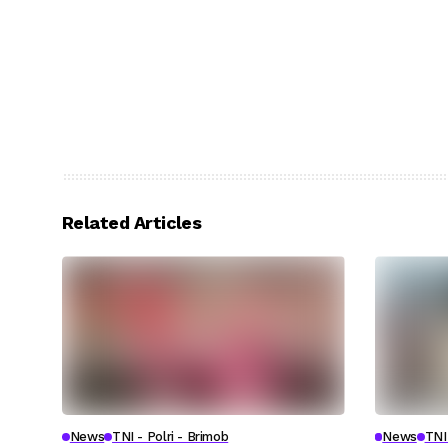
Related Articles
News
TNI - Polri - Brimob
News
TNI 