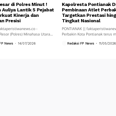
esar di Polres Minut !
Kapolresta Pontianak 
 Auliya Lantik 5 Pejabat
Pembinaan Atlet Perbak
rkuat Kinerja dan
Targetkan Prestasi hin
n Presisi
Tingkat Nasional
aktaperistiwanews.co -
PONTIANAK || faktaperistiwane
Resor (Polres) Minahasa Utara
Perbakin Kota Pontianak terus
ksanakan upacara Serah...
langkah pembinaan olahraga...
 FP News
14/07/2026
Redaksi FP News
11/05/2026