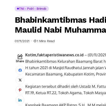
TNI - Polri - Brimob
Bhabinkamtibmas Hadi
Maulid Nabi Muhammad
01/11/2021
1 Mins Read
Kotim,faktaperistiwanews.co.id
– (01/11/202
Bhabinkamtibmas Kelurahan Baamang Barat h
Share
H tahun 2021 di Masjid Raudhatul Jannah jalan
Kecamatan Baamang, Kabupaten Kotim, Provin
Kegiatan tersebut dihadiri oleh Ustadz M. Fa
RT.19, Ketua RT.22, Tokoh Agama, Tokoh Masy
Kapolsek Baamang AKP Ratno, S.H., M.M mela