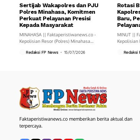
Sertijab Wakapolres dan PJU
Rotasi B
Polres Minahasa, Komitmen
Kapolres
Perkuat Pelayanan Presisi
Baru, Pe
Kepada Masyarakat
Pelayana
MINAHASA || Faktaperistiwanews.co -
MINUT || F
Kepolisian Resor (Polres) Minahasa
Kepolisian 
melaksanakan upacara Serah Terima
resmi mela
Redaksi FP News
15/07/2026
Redaksi
Jabatan...
Faktaperistiwanews.co memberikan berita aktual dan
terpercaya.