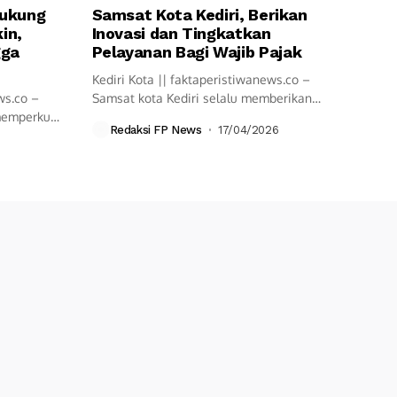
Dukung
Samsat Kota Kediri, Berikan
in,
Inovasi dan Tingkatkan
gga
Pelayanan Bagi Wajib Pajak
Kediri Kota || faktaperistiwanews.co –
ws.co –
Samsat kota Kediri selalu memberikan
 memperkuat
pelayanan cepat...
Redaksi FP News
17/04/2026