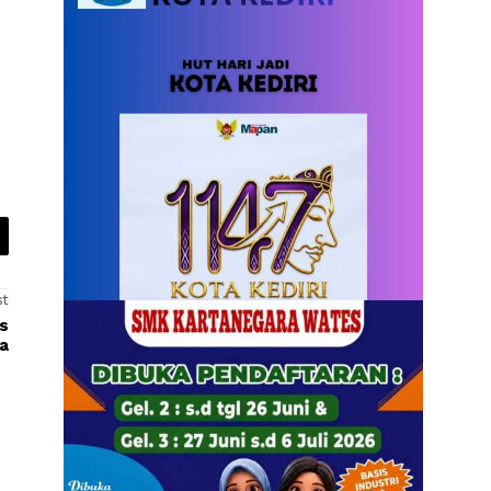
st
as
a