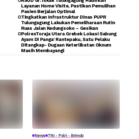
RSUD dr. Iskak Tulungagung Hadirkan
Layanan Home Visite, Pastikan Pemulihan
Pasien Berjalan Optimal
Tingkatkan Infrastruktur Dinas PUPR
Tulungagung Lakukan Pemeliharaan Rutin
Ruas Jalan Kedungsoko – Gesikan
PolresToraja Utara Grebek Lokasi Sabung
Ayam Di Panga’ Rantepaku, Satu Pelaku
Ditangkap- Dugaan Keterlibatan Oknum
Masih Membayangi
News
TNI - Polri - Brimob