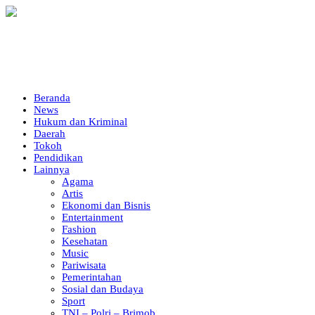
Beranda
News
Hukum dan Kriminal
Daerah
Tokoh
Pendidikan
Lainnya
Agama
Artis
Ekonomi dan Bisnis
Entertainment
Fashion
Kesehatan
Music
Pariwisata
Pemerintahan
Sosial dan Budaya
Sport
TNI – Polri – Brimob