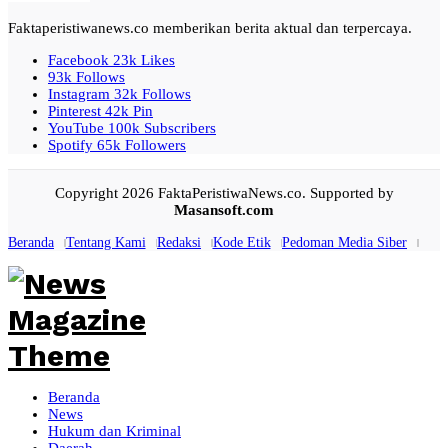
Faktaperistiwanews.co memberikan berita aktual dan terpercaya.
Facebook
23k
Likes
93k
Follows
Instagram
32k
Follows
Pinterest
42k
Pin
YouTube
100k
Subscribers
Spotify
65k
Followers
Copyright 2026 FaktaPeristiwaNews.co. Supported by
Masansoft.com
Beranda
Tentang Kami
Redaksi
Kode Etik
Pedoman Media Siber
Beranda
News
Hukum dan Kriminal