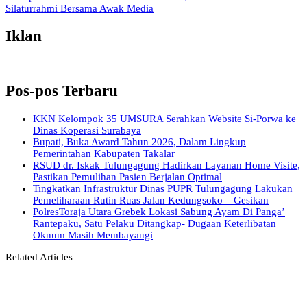
Silaturrahmi Bersama Awak Media
Iklan
Pos-pos Terbaru
KKN Kelompok 35 UMSURA Serahkan Website Si-Porwa ke
Dinas Koperasi Surabaya
Bupati, Buka Award Tahun 2026, Dalam Lingkup
Pemerintahan Kabupaten Takalar
RSUD dr. Iskak Tulungagung Hadirkan Layanan Home Visite,
Pastikan Pemulihan Pasien Berjalan Optimal
Tingkatkan Infrastruktur Dinas PUPR Tulungagung Lakukan
Pemeliharaan Rutin Ruas Jalan Kedungsoko – Gesikan
PolresToraja Utara Grebek Lokasi Sabung Ayam Di Panga’
Rantepaku, Satu Pelaku Ditangkap- Dugaan Keterlibatan
Oknum Masih Membayangi
Related Articles