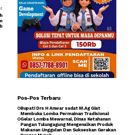
st
h
m
h
Pos-Pos Terbaru
Bupati Drs H Anwar sadat M.Ag Giat
Membuka Lomba Permainan Tradisional
Gelar Lomba Mewarnai, Dinas Ketahanan
Pangan Tulungagung Mengenalkan Produk
Makanan Unggulan Dan Sukseskan Gerakan