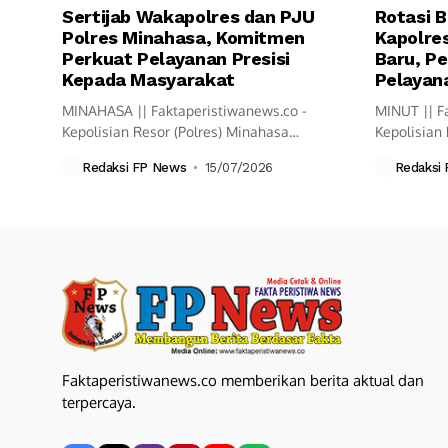
Sertijab Wakapolres dan PJU
Rotasi B
Polres Minahasa, Komitmen
Kapolres
Perkuat Pelayanan Presisi
Baru, Pe
Kepada Masyarakat
Pelayana
MINAHASA || Faktaperistiwanews.co -
MINUT || F
Kepolisian Resor (Polres) Minahasa
Kepolisian 
melaksanakan upacara Serah Terima
resmi mela
Redaksi FP News
15/07/2026
Redaksi
Jabatan...
Faktaperistiwanews.co memberikan berita aktual dan
terpercaya.