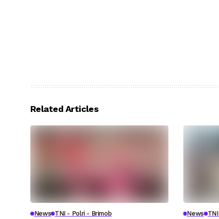
Related Articles
News
TNI - Polri - Brimob
News
TNI 