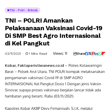
TNI - Polri - Brimob
TNI – POLRI Amankan
Pelaksanaan Vaksinasi Covid-19
Di SMP Best Agro Internasional
di Kel Pangkut
Views:
11
03/11/2021
1 Mins Read
Share
Kobar, Faktaperistiwanews.co.id
– Polres Kotawaringin
Barat – Polsek Arut Utara. TNI POLRI kompak melaksanakan
pengamanan vaksinasi Covid-19 di SMP AGRO
INTERNASIONAL Kel Pangkut Dosis 1 Dengan jenis Vaksin
Sinovac supaya proses vaksinasi berjalan lancar tidak ada
hambatan yang berarti. Rabu (03/11/2021)
Kapolres Kobar AKBP Devy Firmansyah, S.I.K. melalui