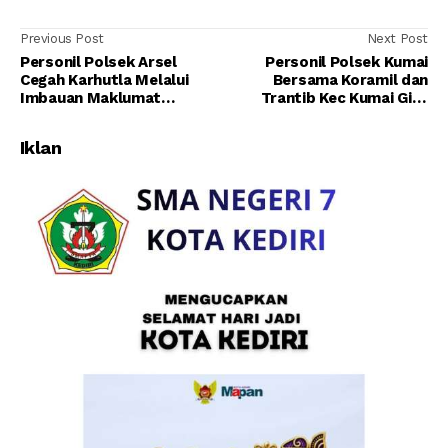
Previous Post
Next Post
Personil Polsek Arsel
Personil Polsek Kumai
Cegah Karhutla Melalui
Bersama Koramil dan
Imbauan Maklumat
Trantib Kec Kumai Giat
Kapolda Kalteng Kepada
Patroli Dialogis Sekaligus
Warga Masyarakat
OPS Ystisi di Wisata Bogam
Iklan
Raya