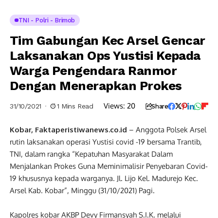
TNI - Polri - Brimob
Tim Gabungan Kec Arsel Gencar
Laksanakan Ops Yustisi Kepada
Warga Pengendara Ranmor
Dengan Menerapkan Prokes
Views:
20
31/10/2021
1 Mins Read
Share
Kobar, Faktaperistiwanews.co.id
– Anggota Polsek Arsel
rutin laksanakan operasi Yustisi covid -19 bersama Trantib,
TNI, dalam rangka “Kepatuhan Masyarakat Dalam
Menjalankan Prokes Guna Meminimalisir Penyebaran Covid-
19 khususnya kepada warganya. Jl. Lijo Kel. Madurejo Kec.
Arsel Kab. Kobar”, Minggu (31/10/2021) Pagi.
Kapolres kobar AKBP Devy Firmansyah S.I.K. melalui