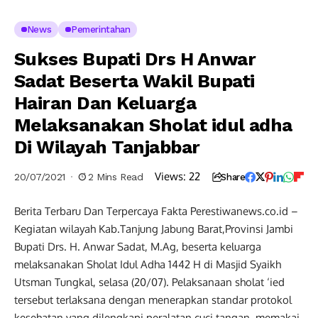
News
Pemerintahan
Sukses Bupati Drs H Anwar
Sadat Beserta Wakil Bupati
Hairan Dan Keluarga
Melaksanakan Sholat idul adha
Di Wilayah Tanjabbar
Views:
22
20/07/2021
2 Mins Read
Share
Berita Terbaru Dan Terpercaya Fakta Perestiwanews.co.id –
Kegiatan wilayah Kab.Tanjung Jabung Barat,Provinsi Jambi
Bupati Drs. H. Anwar Sadat, M.Ag, beserta keluarga
melaksanakan Sholat Idul Adha 1442 H di Masjid Syaikh
Utsman Tungkal, selasa (20/07). Pelaksanaan sholat ‘ied
tersebut terlaksana dengan menerapkan standar protokol
kesehatan yang dilengkapi peralatan cuci tangan, memakai