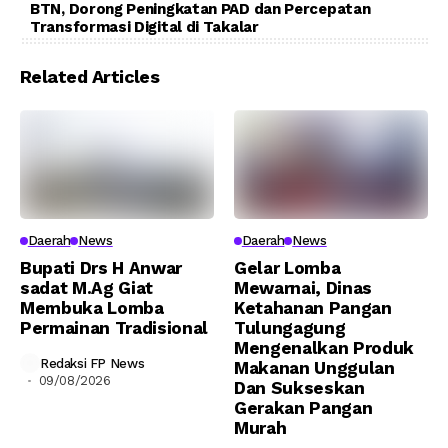
BTN, Dorong Peningkatan PAD dan Percepatan
Transformasi Digital di Takalar
Related Articles
Daerah
News
Daerah
News
Bupati Drs H Anwar
Gelar Lomba
sadat M.Ag Giat
Mewarnai, Dinas
Membuka Lomba
Ketahanan Pangan
Permainan Tradisional
Tulungagung
Mengenalkan Produk
Redaksi FP News
Makanan Unggulan
09/08/2026
Dan Sukseskan
Gerakan Pangan
Murah