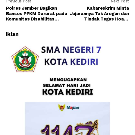
Previous Post
Next Post
Polres Jember Bagikan
Kabareskrim Minta
Bansos PPKM Darurat pada
Jajarannya Tak Arogan dan
Komunitas Disabilitas
Tindak Tegas Hoaks
Rungu
Penanganan Covid-19
Iklan