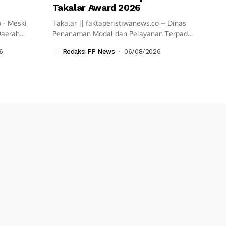
Takalar Award 2026
o - Meski
Takalar || faktaperistiwanews.co – Dinas
Daerah
Penanaman Modal dan Pelayanan Terpadu
Satu Pintu...
6
Redaksi FP News
06/08/2026