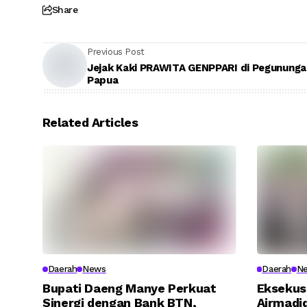
Share
Previous Post
Jejak Kaki PRAWITA GENPPARI di Pegununga
Papua
Related Articles
Daerah
News
Daerah
N
Bupati Daeng Manye Perkuat
Eksekus
Sinergi dengan Bank BTN,
Airmadid