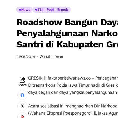
News
TNI - Polri - Brimob
Roadshow Bangun Daya
Penyalahgunaan Narkob
Santri di Kabupaten Gr
21/05/2024
1 Mins Read
GRESIK || faktaperistiwanews.co – Pencegahan
Ditresnarkoba Polda Jawa Timur hadir di Gre
Share
daya cegah dan daya yangkal penyalahgunaan n
Acara sosialisasi ini menghadirkan Dir Narko
(Wahana Ekspresi Poesponegoro), Jl. Jaksa Agun