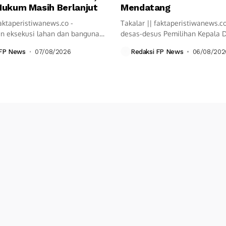
Hukum Masih Berlanjut
Mendatang
aktaperistiwanews.co -
Takalar || faktaperistiwanews.c
n eksekusi lahan dan bangunan
desas-desus Pemilihan Kepala 
n Airmadidi Atas,...
(Pilkada) belum pasti...
 FP News
07/08/2026
Redaksi FP News
06/08/202