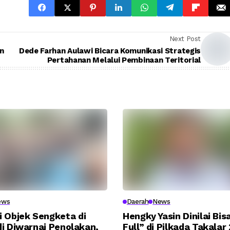
Next Post
n
Dede Farhan Aulawi Bicara Komunikasi Strategis
Pertahanan Melalui Pembinaan Teritorial
ews
Daerah
News
i Objek Sengketa di
Hengky Yasin Dinilai Bi
i Diwarnai Penolakan,
Full” di Pilkada Takalar