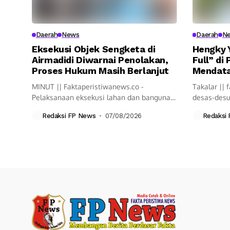
Daerah
News
Daerah
N
Eksekusi Objek Sengketa di
Hengky Y
Airmadidi Diwarnai Penolakan,
Full” di
Proses Hukum Masih Berlanjut
Mendat
MINUT || Faktaperistiwanews.co -
Takalar || 
Pelaksanaan eksekusi lahan dan bangunan
desas-desu
di Kelurahan Airmadidi Atas,...
(Pilkada) be
Redaksi FP News
07/08/2026
Redaksi