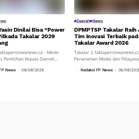
ews
Daerah
News
asin Dinilai Bisa “Power
DPMPTSP Takalar Raih J
 Pilkada Takalar 2029
Tim Inovasi Terbaik pad
ang
Takalar Award 2026
faktaperistiwanews.co - Meski
Takalar || faktaperistiwanews.c
s Pemilihan Kepala Daerah
Penanaman Modal dan Pelayana
lum pasti...
Satu Pintu...
 FP News
06/08/2026
Redaksi FP News
06/08/202