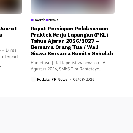
Daerah
News
uara I
Rapat Persiapan Pelaksanaan
a
Praktek Kerja Lapangan (PKL)
Tahun Ajaran 2026/2027 –
Bersama Orang Tua / Wali
o – Dinas
Siswa Bersama Komite Sekolah
n Terpadu
Rantetayo || faktaperistiwanews.co - 6
6
Agustus 2026, SMKS Tira Rantetayo
Menggelar rapat...
Redaksi FP News
06/08/2026