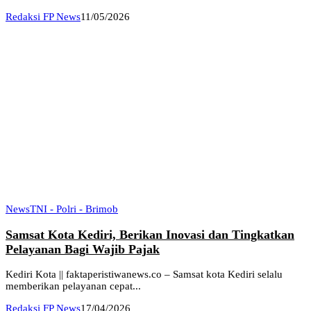
Redaksi FP News
11/05/2026
News
TNI - Polri - Brimob
Samsat Kota Kediri, Berikan Inovasi dan Tingkatkan
Pelayanan Bagi Wajib Pajak
Kediri Kota || faktaperistiwanews.co – Samsat kota Kediri selalu
memberikan pelayanan cepat...
Redaksi FP News
17/04/2026