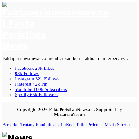
Faktaperistiwanews.co memberikan berita aktual dan terpercaya.
Facebook
23k
Likes
93k
Follows
Instagram
32k
Follows
Pinterest
42k
Pin
YouTube
100k
Subscribers
Spotify
65k
Followers
Copyright 2026 FaktaPeristiwaNews.co. Supported by
Masansoft.com
Beranda
Tentang Kami
Redaksi
Kode Etik
Pedoman Media Siber