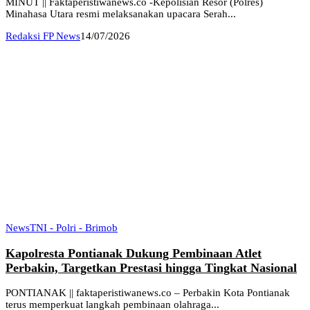
MINUT || Faktaperistiwanews.co -Kepolisian Resor (Polres)
Minahasa Utara resmi melaksanakan upacara Serah...
Redaksi FP News
14/07/2026
News
TNI - Polri - Brimob
Kapolresta Pontianak Dukung Pembinaan Atlet
Perbakin, Targetkan Prestasi hingga Tingkat Nasional
PONTIANAK || faktaperistiwanews.co – Perbakin Kota Pontianak
terus memperkuat langkah pembinaan olahraga...