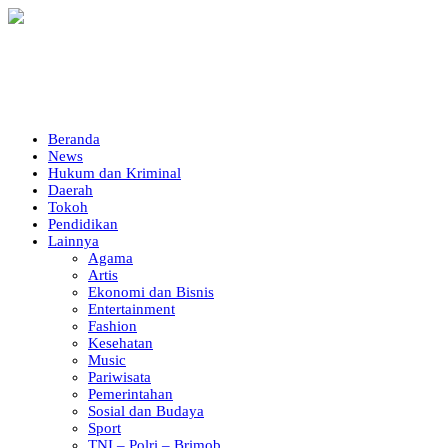
Beranda
News
Hukum dan Kriminal
Daerah
Tokoh
Pendidikan
Lainnya
Agama
Artis
Ekonomi dan Bisnis
Entertainment
Fashion
Kesehatan
Music
Pariwisata
Pemerintahan
Sosial dan Budaya
Sport
TNI – Polri – Brimob