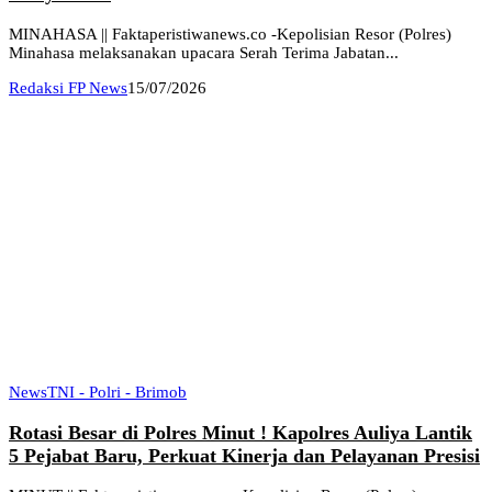
MINAHASA || Faktaperistiwanews.co -Kepolisian Resor (Polres)
Minahasa melaksanakan upacara Serah Terima Jabatan...
Redaksi FP News
15/07/2026
News
TNI - Polri - Brimob
Rotasi Besar di Polres Minut ! Kapolres Auliya Lantik
5 Pejabat Baru, Perkuat Kinerja dan Pelayanan Presisi