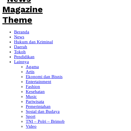
Beranda
News
Hukum dan Kriminal
Daerah
Tokoh
Pendidikan
Lainnya
Agama
Artis
Ekonomi dan Bisnis
Entertainment
Fashion
Kesehatan
Music
Pariwisata
Pemerintahan
Sosial dan Budaya
Sport
TNI – Polri – Brimob
Video