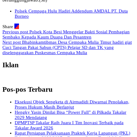
bertanggungjawab.(Sh)
Polsek Cempaga Hulu Hadiri Addendum AMDAL PT. Duta
Borneo
Share
Previous post
Polsek Kota Besi Menggelar Bakti Sosial Pembagian
Sembako Kepada Kaum Duapa Dan Pesantren
Next post
Bhabinkamtibmas Desa Cempaka Mulia Timur hadiri giat
Cuci Tangan Pakai Sabun (CPTS) Pelajar SD dan TK yang
diselenggarakan Puskesmas Cempaka Mulia
Iklan
Pos-pos Terbaru
Eksekusi Objek Sengketa di Airmadidi Diwarnai Penolakan,
Proses Hukum Masih Berlanjut
Hengky Yasin Dinilai Bisa “Power Full” di Pilkada Takalar
2029 Mendatang
DPMPTSP Takalar Raih Juara I Tim Inovasi Terbaik pada
Takalar Award 2026
Rapat Persiapan Pelaksanaan Praktek Kerja Lapangan (PKL)