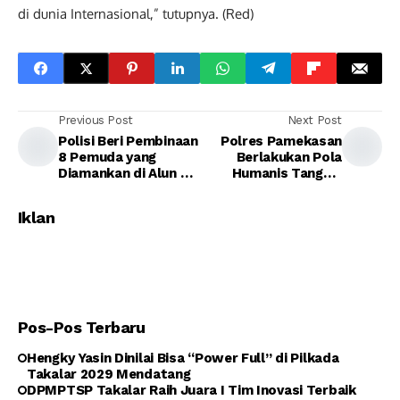
di dunia Internasional,” tutupnya. (Red)
Previous Post
Next Post
Polisi Beri Pembinaan
Polres Pamekasan
8 Pemuda yang
Berlakukan Pola
Diamankan di Alun –
Humanis Tangani
alun Kraksaan
Balapan Liar
Iklan
Pos-Pos Terbaru
Hengky Yasin Dinilai Bisa “Power Full” di Pilkada
Takalar 2029 Mendatang
DPMPTSP Takalar Raih Juara I Tim Inovasi Terbaik