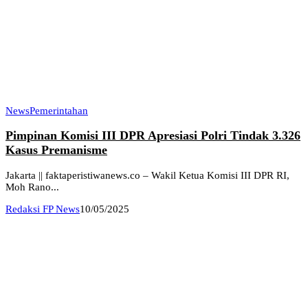
News
Pemerintahan
Pimpinan Komisi III DPR Apresiasi Polri Tindak 3.326
Kasus Premanisme
Jakarta || faktaperistiwanews.co – Wakil Ketua Komisi III DPR RI,
Moh Rano...
Redaksi FP News
10/05/2025