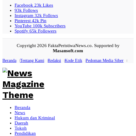
Facebook
23k
Likes
93k
Follows
Instagram
32k
Follows
Pinterest
42k
Pin
YouTube
100k
Subscribers
Spotify
65k
Followers
Copyright 2026 FaktaPeristiwaNews.co. Supported by
Masansoft.com
Beranda
Tentang Kami
Redaksi
Kode Etik
Pedoman Media Siber
Beranda
News
Hukum dan Kriminal
Daerah
Tokoh
Pendidikan