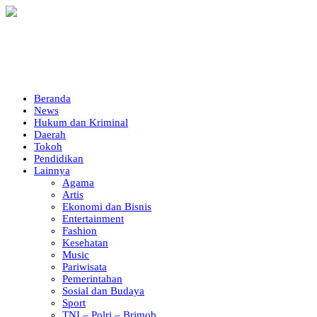
Beranda
News
Hukum dan Kriminal
Daerah
Tokoh
Pendidikan
Lainnya
Agama
Artis
Ekonomi dan Bisnis
Entertainment
Fashion
Kesehatan
Music
Pariwisata
Pemerintahan
Sosial dan Budaya
Sport
TNI – Polri – Brimob