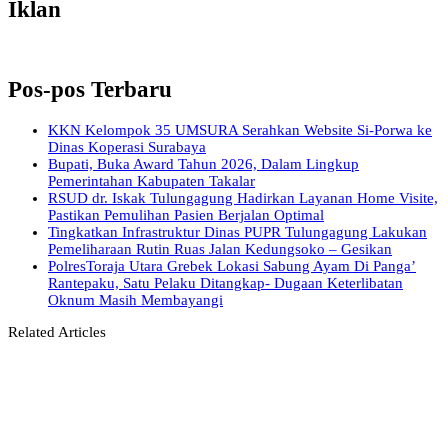
Iklan
Pos-pos Terbaru
KKN Kelompok 35 UMSURA Serahkan Website Si-Porwa ke
Dinas Koperasi Surabaya
Bupati, Buka Award Tahun 2026, Dalam Lingkup
Pemerintahan Kabupaten Takalar
RSUD dr. Iskak Tulungagung Hadirkan Layanan Home Visite,
Pastikan Pemulihan Pasien Berjalan Optimal
Tingkatkan Infrastruktur Dinas PUPR Tulungagung Lakukan
Pemeliharaan Rutin Ruas Jalan Kedungsoko – Gesikan
PolresToraja Utara Grebek Lokasi Sabung Ayam Di Panga’
Rantepaku, Satu Pelaku Ditangkap- Dugaan Keterlibatan
Oknum Masih Membayangi
Related Articles