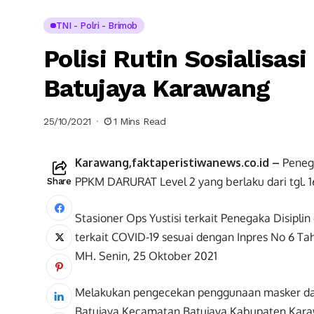
TNI - Polri - Brimob
Polisi Rutin Sosialisa
Batujaya Karawang
25/10/2021
1 Mins Read
Karawang,faktaperistiwanews.co.id –
Penega
PPKM DARURAT Level 2 yang berlaku dari tgl. 
Share
Stasioner Ops Yustisi terkait Penegaka Disipli
terkait COVID-19 sesuai dengan Inpres No 6 T
MH. Senin, 25 Oktober 2021
Melakukan pengecekan penggunaan masker dan.
Batujaya Kecamatan Batujaya Kabupaten Kar