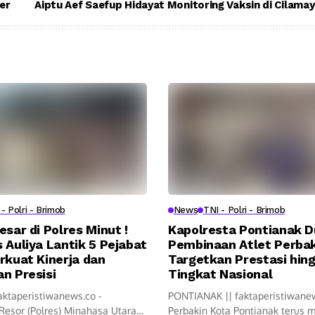
er
Aiptu Aef Saefup Hidayat Monitoring Vaksin di Cilama
- Polri - Brimob
News
TNI - Polri - Brimob
esar di Polres Minut !
Kapolresta Pontianak 
 Auliya Lantik 5 Pejabat
Pembinaan Atlet Perbak
rkuat Kinerja dan
Targetkan Prestasi hin
n Presisi
Tingkat Nasional
aktaperistiwanews.co -
PONTIANAK || faktaperistiwane
Resor (Polres) Minahasa Utara
Perbakin Kota Pontianak terus