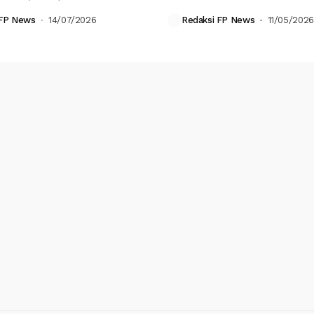
ksanakan upacara Serah...
langkah pembinaan olahraga...
 FP News
14/07/2026
Redaksi FP News
11/05/2026