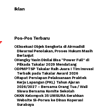
Iklan
Pos-Pos Terbaru
Eksekusi Objek Sengketa di Airmadidi
Diwarnai Penolakan, Proses Hukum Masih
Berlanjut
Hengky Yasin Dinilai Bisa “Power Full” di
Pilkada Takalar 2029 Mendatang
DPMPTSP Takalar Raih Juara I Tim Inovasi
Terbaik pada Takalar Award 2026
Rapat Persiapan Pelaksanaan Praktek
Kerja Lapangan (PKL) Tahun Ajaran
2026/2027 – Bersama Orang Tua / Wali
Siswa Bersama Komite Sekolah
KKN Kelompok 35 UMSURA Serahkan
Website Si-Porwa ke Dinas Koperasi
Surabaya