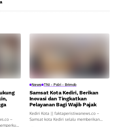
ya
News
TNI - Polri - Brimob
Dukung
Samsat Kota Kediri, Berikan
in,
Inovasi dan Tingkatkan
gga
Pelayanan Bagi Wajib Pajak
Kediri Kota || faktaperistiwanews.co –
ws.co –
Samsat kota Kediri selalu memberikan
 memperkuat
pelayanan cepat...