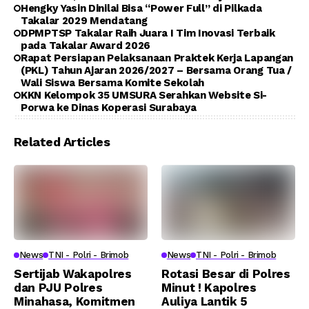
Hengky Yasin Dinilai Bisa “Power Full” di Pilkada
Takalar 2029 Mendatang
DPMPTSP Takalar Raih Juara I Tim Inovasi Terbaik
pada Takalar Award 2026
Rapat Persiapan Pelaksanaan Praktek Kerja Lapangan
(PKL) Tahun Ajaran 2026/2027 – Bersama Orang Tua /
Wali Siswa Bersama Komite Sekolah
KKN Kelompok 35 UMSURA Serahkan Website Si-
Porwa ke Dinas Koperasi Surabaya
Related Articles
News
TNI - Polri - Brimob
News
TNI - Polri - Brimob
Sertijab Wakapolres
Rotasi Besar di Polres
dan PJU Polres
Minut ! Kapolres
Minahasa, Komitmen
Auliya Lantik 5