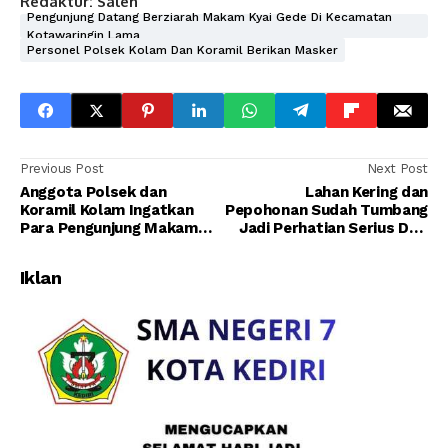
Redaktur: Saleh
Pengunjung Datang Berziarah Makam Kyai Gede Di Kecamatan
Kotawaringin Lama
Personel Polsek Kolam Dan Koramil Berikan Masker
Previous Post
Next Post
Anggota Polsek dan
Lahan Kering dan
Koramil Kolam Ingatkan
Pepohonan Sudah Tumbang
Para Pengunjung Makam
Jadi Perhatian Serius Dari
Kyai Gede Selalu Waspada
Tim Gabungan Patroli
dengan Barang Bawaannya
Personil Polsek dan
Iklan
Koramil Kolam