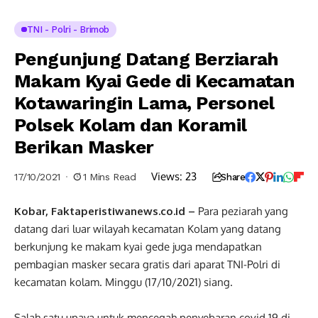
TNI - Polri - Brimob
Pengunjung Datang Berziarah
Makam Kyai Gede di Kecamatan
Kotawaringin Lama, Personel
Polsek Kolam dan Koramil
Berikan Masker
Views:
23
17/10/2021
1 Mins Read
Share
Kobar, Faktaperistiwanews.co.id –
Para peziarah yang
datang dari luar wilayah kecamatan Kolam yang datang
berkunjung ke makam kyai gede juga mendapatkan
pembagian masker secara gratis dari aparat TNI-Polri di
kecamatan kolam. Minggu (17/10/2021) siang.
Salah satu upaya untuk mencegah penyebaran covid 19 di