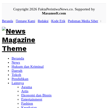
Copyright 2026 FaktaPeristiwaNews.co. Supported by
Masansoft.com
Beranda
Tentang Kami
Redaksi
Kode Etik
Pedoman Media Siber
Beranda
News
Hukum dan Kriminal
Daerah
Tokoh
Pendidikan
Lainnya
Agama
Artis
Ekonomi dan Bisnis
Entertainment
Fashion
Kesehatan