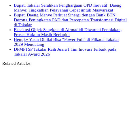
Bupati Takalar Serahkan Penghargaan OPD Inovatif, Daeng
Manye: Tingkatkan Pelayanan Cepat untuk Masyarakat
Bupati Daeng Manye Perkuat Sinergi dengan Bank BTN,
Dorong Peningkatan PAD dan Percepatan Transformasi Digital
di Takalar
Eksekusi Objek Sengketa di Airmadidi Diwarnai Penolakan,
Proses Hukum Masih Berlanjut
Hengky Yasin Dinilai Bisa “Power Full” di Pilkada Takalar
2029 Mendatang
DPMPTSP Takalar Raih Juara I Tim Inovasi Terbaik pada
Takalar Award 2026
Related Articles