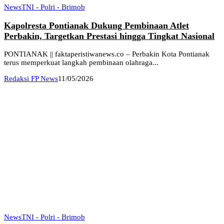
News
TNI - Polri - Brimob
Kapolresta Pontianak Dukung Pembinaan Atlet
Perbakin, Targetkan Prestasi hingga Tingkat Nasional
PONTIANAK || faktaperistiwanews.co – Perbakin Kota Pontianak
terus memperkuat langkah pembinaan olahraga...
Redaksi FP News
11/05/2026
News
TNI - Polri - Brimob