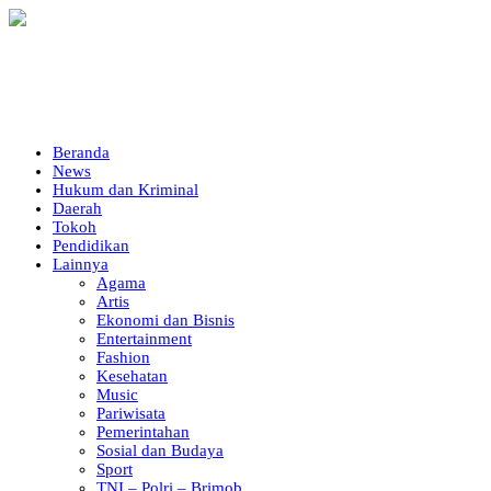
Beranda
News
Hukum dan Kriminal
Daerah
Tokoh
Pendidikan
Lainnya
Agama
Artis
Ekonomi dan Bisnis
Entertainment
Fashion
Kesehatan
Music
Pariwisata
Pemerintahan
Sosial dan Budaya
Sport
TNI – Polri – Brimob