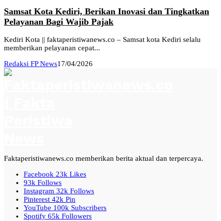
Samsat Kota Kediri, Berikan Inovasi dan Tingkatkan
Pelayanan Bagi Wajib Pajak
Kediri Kota || faktaperistiwanews.co – Samsat kota Kediri selalu
memberikan pelayanan cepat...
Redaksi FP News
17/04/2026
Faktaperistiwanews.co memberikan berita aktual dan terpercaya.
Facebook
23k
Likes
93k
Follows
Instagram
32k
Follows
Pinterest
42k
Pin
YouTube
100k
Subscribers
Spotify
65k
Followers