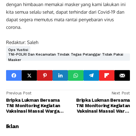
dengan himbauan memakai masker yang kami lakukan ini
kita semua selalu sehat, dapat terhindar dari Covid-19 dan
dapat segera memutus mata rantai penyebaran virus
corona.
Redaktur: Saleh
Ops Yustisi
TNI-POLRI Dan Kecamatan Tindak Tegas Pelanggar Tidak Pakai
Masker
Previous Post
Next Post
Bripka Lukman Bersama
Bripka Lukman Bersama
TNI Monitoring Kegiatan
TNI Monitoring Kegiatan
Vaksinasi Massal Warga
Vaksinasi Massal Warga
Masyarakat Seputaran Kel
Masyarakat Seputaran Kel
Raja Di Kodim 1014
Raja Di Kodim 1014 P Bun
Iklan