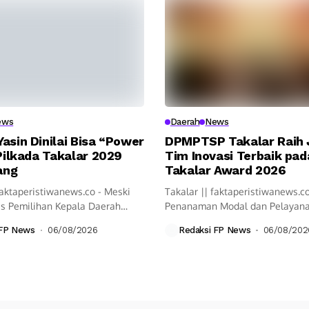
ews
Daerah
News
asin Dinilai Bisa “Power
DPMPTSP Takalar Raih J
 Pilkada Takalar 2029
Tim Inovasi Terbaik pad
ang
Takalar Award 2026
faktaperistiwanews.co - Meski
Takalar || faktaperistiwanews.c
s Pemilihan Kepala Daerah
Penanaman Modal dan Pelayana
lum pasti...
Satu Pintu...
 FP News
06/08/2026
Redaksi FP News
06/08/202