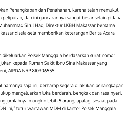
ukan Penangkapan dan Penahanan, karena telah memukul
eliputan, dan ini gancarannya sangat besar selain pidana
r Muhammad Sirul Haq, Direktur LKBH Makassar bersama
assar disela-sela memberikan keterangan Berita Acara
h dikeluarkan Polsek Manggala berdasarkan surat nomor
ujukan kepada Rumah Sakit Ibnu Sina Makassar yang
aeni, AIPDA NRP 810306555.
l namanya saja ini, berharap segera dilakukan penangkapan
cukup mengeluarkan luka berdarah, bengkak dan rasa nyeri.
ng jumlahnya mungkin lebih 5 orang, apalagi sesaat pada
DN ini,” tutur wartawan MDM di kantor Polsek Manggala