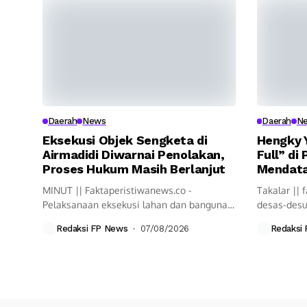
Daerah
News
Daerah
N
Eksekusi Objek Sengketa di
Hengky Y
Airmadidi Diwarnai Penolakan,
Full” di
Proses Hukum Masih Berlanjut
Mendat
MINUT || Faktaperistiwanews.co -
Takalar || 
Pelaksanaan eksekusi lahan dan bangunan
desas-desu
di Kelurahan Airmadidi Atas,...
(Pilkada) be
Redaksi FP News
07/08/2026
Redaksi