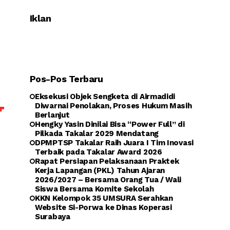
Iklan
Pos-Pos Terbaru
Eksekusi Objek Sengketa di Airmadidi
Diwarnai Penolakan, Proses Hukum Masih
Berlanjut
Hengky Yasin Dinilai Bisa “Power Full” di
Pilkada Takalar 2029 Mendatang
DPMPTSP Takalar Raih Juara I Tim Inovasi
Terbaik pada Takalar Award 2026
Rapat Persiapan Pelaksanaan Praktek
Kerja Lapangan (PKL) Tahun Ajaran
2026/2027 – Bersama Orang Tua / Wali
Siswa Bersama Komite Sekolah
KKN Kelompok 35 UMSURA Serahkan
Website Si-Porwa ke Dinas Koperasi
Surabaya