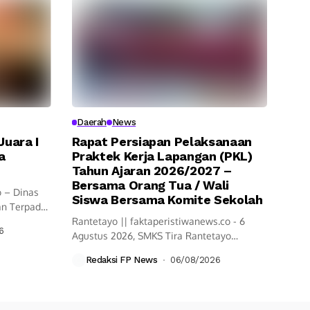
Daerah
News
uara I
Rapat Persiapan Pelaksanaan
a
Praktek Kerja Lapangan (PKL)
Tahun Ajaran 2026/2027 –
Bersama Orang Tua / Wali
o – Dinas
Siswa Bersama Komite Sekolah
n Terpadu
Rantetayo || faktaperistiwanews.co - 6
6
Agustus 2026, SMKS Tira Rantetayo
Menggelar rapat...
Redaksi FP News
06/08/2026