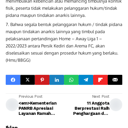
menimbulkan kebencian atau memancing timbulnya konflik
fisik, peserta tidak melakukan pelanggaran hukum/tindak
pidana maupun tindakan anarkis lainnya.
Bahwa segala bentuk pelanggaran hukum / tindak pidana
maupun tindakan anarkis lainnya yang timbul pada
pelaksanaan pertandingan Home – Away Liga 1 –
2022/2023 antara Persik Kediri dan Arema FC, akan
diselesaikan sesuai dengan prosedur hukum yang berlaku.
(Hms/88GG)
Previous Post
Next Post
<em>Kementerian
11 Anggota
PANRB Apresiasi
Berprestasi Raih
Layanan Ramah
Penghargaan dari
Kelompok Rentan
Polres Kediri
Polresta
Iklan