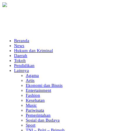
Beranda
News
Hukum dan Kriminal
Daerah
Tokoh
Pendidikan
Lainnya
Agama
Artis
Ekonomi dan Bisnis
Entertainment
Fashion
Kesehatan
Music
Pariwisata
Pemerintahan
Sosial dan Budaya
Sport
TNI – Polri – Brimob