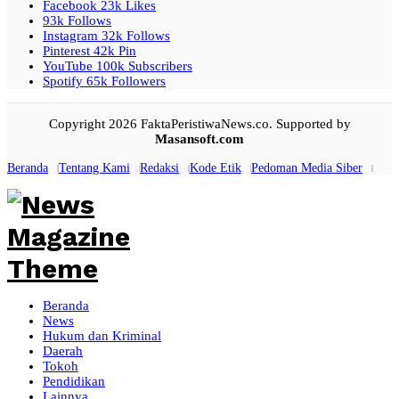
Facebook
23k
Likes
93k
Follows
Instagram
32k
Follows
Pinterest
42k
Pin
YouTube
100k
Subscribers
Spotify
65k
Followers
Copyright 2026 FaktaPeristiwaNews.co. Supported by
Masansoft.com
Beranda
Tentang Kami
Redaksi
Kode Etik
Pedoman Media Siber
Beranda
News
Hukum dan Kriminal
Daerah
Tokoh
Pendidikan
Lainnya