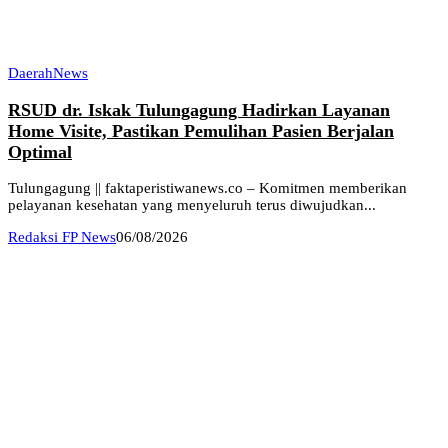
Daerah
News
RSUD dr. Iskak Tulungagung Hadirkan Layanan
Home Visite, Pastikan Pemulihan Pasien Berjalan
Optimal
Tulungagung || faktaperistiwanews.co – Komitmen memberikan
pelayanan kesehatan yang menyeluruh terus diwujudkan...
Redaksi FP News
06/08/2026