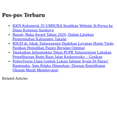
Pos-pos Terbaru
KKN Kelompok 35 UMSURA Serahkan Website Si-Porwa ke
Dinas Koperasi Surabaya
Bupati, Buka Award Tahun 2026, Dalam Lingkup
Pemerintahan Kabupaten Takalar
RSUD dr. Iskak Tulungagung Hadirkan Layanan Home Visite,
Pastikan Pemulihan Pasien Berjalan Optimal
Tingkatkan Infrastruktur Dinas PUPR Tulungagung Lakukan
Pemeliharaan Rutin Ruas Jalan Kedungsoko – Gesikan
PolresToraja Utara Grebek Lokasi Sabung Ayam Di Panga’
Rantepaku, Satu Pelaku Ditangkap- Dugaan Keterlibatan
Oknum Masih Membayangi
Related Articles