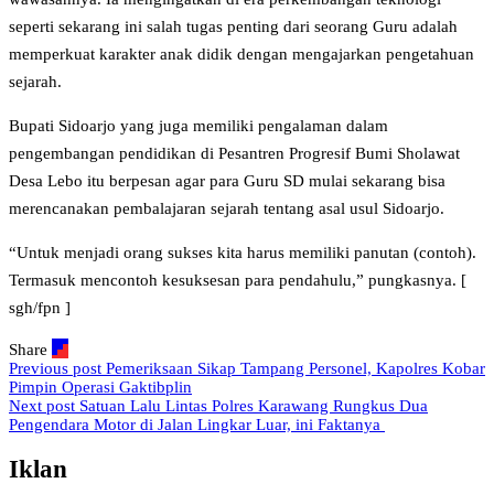
seperti sekarang ini salah tugas penting dari seorang Guru adalah
memperkuat karakter anak didik dengan mengajarkan pengetahuan
sejarah.
Bupati Sidoarjo yang juga memiliki pengalaman dalam
pengembangan pendidikan di Pesantren Progresif Bumi Sholawat
Desa Lebo itu berpesan agar para Guru SD mulai sekarang bisa
merencanakan pembalajaran sejarah tentang asal usul Sidoarjo.
“Untuk menjadi orang sukses kita harus memiliki panutan (contoh).
Termasuk mencontoh kesuksesan para pendahulu,” pungkasnya. [
sgh/fpn ]
Share
Previous post
Pemeriksaan Sikap Tampang Personel, Kapolres Kobar
Pimpin Operasi Gaktibplin
Next post
Satuan Lalu Lintas Polres Karawang Rungkus Dua
Pengendara Motor di Jalan Lingkar Luar, ini Faktanya
Iklan