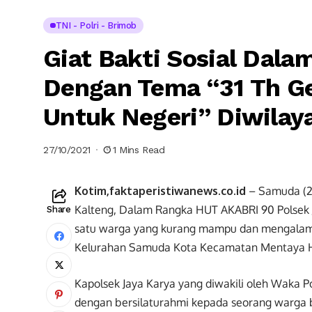
TNI - Polri - Brimob
Giat Bakti Sosial Dala
Dengan Tema “31 Th Ge
Untuk Negeri” Diwilay
27/10/2021
1 Mins Read
Kotim,faktaperistiwanews.co.id
– Samuda (26
Kalteng, Dalam Rangka HUT AKABRI 90 Polsek 
Share
satu warga yang kurang mampu dan mengalami 
Kelurahan Samuda Kota Kecamatan Mentaya Hili
Kapolsek Jaya Karya yang diwakili oleh Waka 
dengan bersilaturahmi kepada seorang warga b