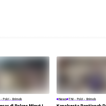
- Polri - Brimob
News
TNI - Polri - Brimob
esar di Polres Minut !
Kapolresta Pontianak 