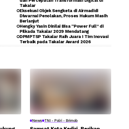
dan Percepatan Transformasi Digital di
Takalar
Eksekusi Objek Sengketa di Airmadidi
Diwarnai Penolakan, Proses Hukum Masih
Berlanjut
Hengky Yasin Dinilai Bisa “Power Full” di
Pilkada Takalar 2029 Mendatang
DPMPTSP Takalar Raih Juara I Tim Inovasi
Terbaik pada Takalar Award 2026
News
TNI - Polri - Brimob
Dukung
Samsat Kota Kediri, Berikan