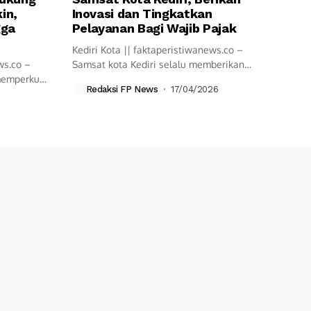
in,
Inovasi dan Tingkatkan
gga
Pelayanan Bagi Wajib Pajak
Kediri Kota || faktaperistiwanews.co –
ws.co –
Samsat kota Kediri selalu memberikan
 memperkuat
pelayanan cepat...
Redaksi FP News
17/04/2026