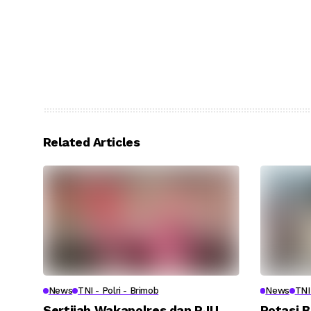
Related Articles
News
TNI - Polri - Brimob
News
TNI 
Sertijab Wakapolres dan PJU
Rotasi B