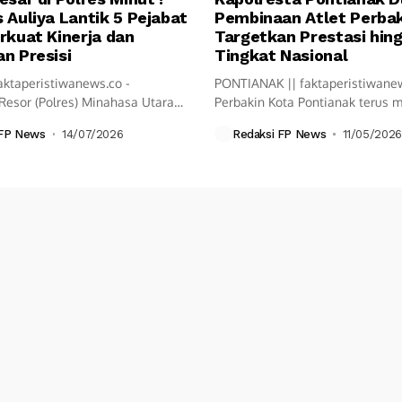
 Auliya Lantik 5 Pejabat
Pembinaan Atlet Perbak
rkuat Kinerja dan
Targetkan Prestasi hin
n Presisi
Tingkat Nasional
aktaperistiwanews.co -
PONTIANAK || faktaperistiwane
Resor (Polres) Minahasa Utara
Perbakin Kota Pontianak terus
ksanakan upacara Serah...
langkah pembinaan olahraga...
 FP News
14/07/2026
Redaksi FP News
11/05/2026