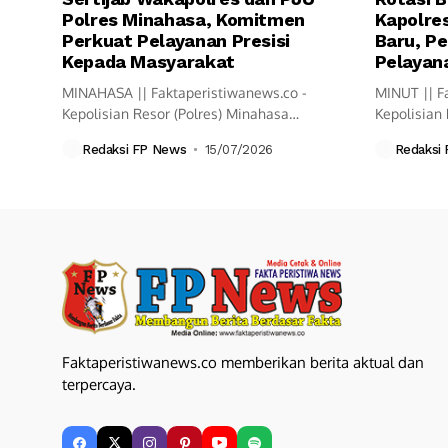
Polres Minahasa, Komitmen
Kapolres
Perkuat Pelayanan Presisi
Baru, Pe
Kepada Masyarakat
Pelayana
MINAHASA || Faktaperistiwanews.co -
MINUT || F
Kepolisian Resor (Polres) Minahasa
Kepolisian 
melaksanakan upacara Serah Terima
resmi mela
Redaksi FP News
15/07/2026
Redaksi
Jabatan...
Faktaperistiwanews.co memberikan berita aktual dan
terpercaya.