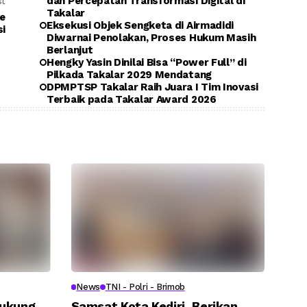
dan Percepatan Transformasi Digital di
st
Takalar
ke
Eksekusi Objek Sengketa di Airmadidi
si
Diwarnai Penolakan, Proses Hukum Masih
Berlanjut
Hengky Yasin Dinilai Bisa “Power Full” di
Pilkada Takalar 2029 Mendatang
DPMPTSP Takalar Raih Juara I Tim Inovasi
Terbaik pada Takalar Award 2026
News
TNI - Polri - Brimob
Dukung
Samsat Kota Kediri, Berikan