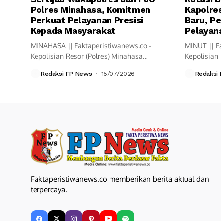
Polres Minahasa, Komitmen
Kapolres
Perkuat Pelayanan Presisi
Baru, Pe
Kepada Masyarakat
Pelayana
MINAHASA || Faktaperistiwanews.co -
MINUT || F
Kepolisian Resor (Polres) Minahasa
Kepolisian 
melaksanakan upacara Serah Terima
resmi mela
Redaksi FP News
15/07/2026
Redaksi
Jabatan...
Faktaperistiwanews.co memberikan berita aktual dan
terpercaya.