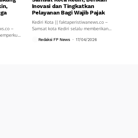
in,
Inovasi dan Tingkatkan
gga
Pelayanan Bagi Wajib Pajak
Kediri Kota || faktaperistiwanews.co –
ws.co –
Samsat kota Kediri selalu memberikan
 memperkuat
pelayanan cepat...
Redaksi FP News
17/04/2026