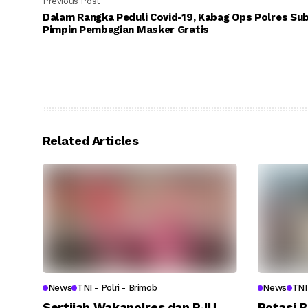
Previous Post
Dalam Rangka Peduli Covid-19, Kabag Ops Polres Su
Pimpin Pembagian Masker Gratis
Related Articles
News
TNI - Polri - Brimob
News
TNI 
Sertijab Wakapolres dan PJU
Rotasi B