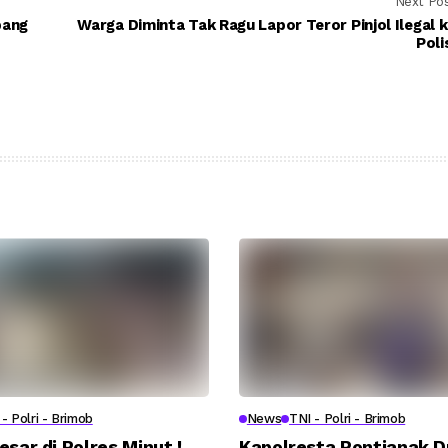
Next Po
bang
Warga Diminta Tak Ragu Lapor Teror Pinjol Ilegal 
Poli
- Polri - Brimob
News
TNI - Polri - Brimob
esar di Polres Minut !
Kapolresta Pontianak 