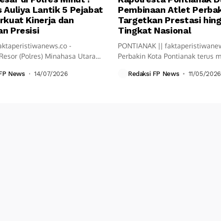
 Auliya Lantik 5 Pejabat
Pembinaan Atlet Perbak
rkuat Kinerja dan
Targetkan Prestasi hin
n Presisi
Tingkat Nasional
aktaperistiwanews.co -
PONTIANAK || faktaperistiwane
Resor (Polres) Minahasa Utara
Perbakin Kota Pontianak terus
ksanakan upacara Serah...
langkah pembinaan olahraga...
 FP News
14/07/2026
Redaksi FP News
11/05/2026