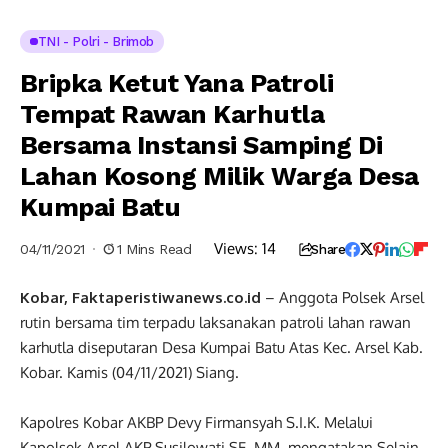
TNI - Polri - Brimob
Bripka Ketut Yana Patroli
Tempat Rawan Karhutla
Bersama Instansi Samping Di
Lahan Kosong Milik Warga Desa
Kumpai Batu
Views:
14
04/11/2021
1 Mins Read
Share
Kobar, Faktaperistiwanews.co.id
– Anggota Polsek Arsel
rutin bersama tim terpadu laksanakan patroli lahan rawan
karhutla diseputaran Desa Kumpai Batu Atas Kec. Arsel Kab.
Kobar. Kamis (04/11/2021) Siang.
Kapolres Kobar AKBP Devy Firmansyah S.I.K. Melalui
Kapolsek Arsel AKP Susilowati SE, MM, mengatakan Selain