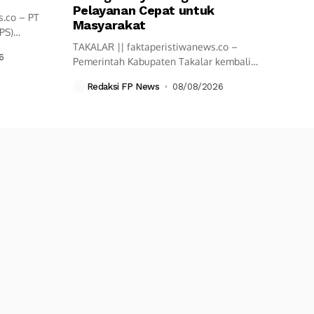
Pelayanan Cepat untuk
s.co – PT
Masyarakat
PS)
TAKALAR || faktaperistiwanews.co –
6
Pemerintah Kabupaten Takalar kembali
mencatatkan sejarah baru dengan...
Redaksi FP News
08/08/2026