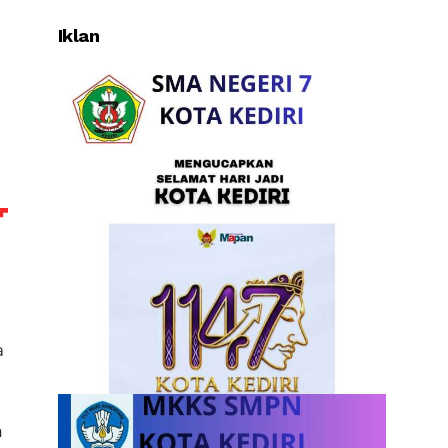
Iklan
a
n