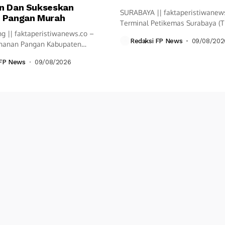
n Dan Sukseskan
SURABAYA || faktaperistiwanew
 Pangan Murah
Terminal Petikemas Surabaya (T
g || faktaperistiwanews.co –
mencatat pertumbuhan arus...
Redaksi FP News
09/08/202
hanan Pangan Kabupaten
g menggelar lomba mewarnai...
 FP News
09/08/2026