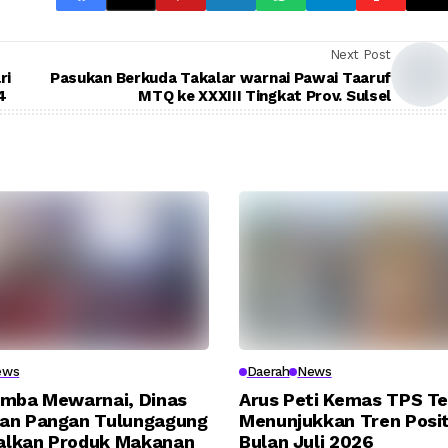
Next Post
ri
Pasukan Berkuda Takalar warnai Pawai Taaruf
4
MTQ ke XXXIII Tingkat Prov. Sulsel
ews
Daerah
News
omba Mewarnai, Dinas
Arus Peti Kemas TPS T
an Pangan Tulungagung
Menunjukkan Tren Posit
lkan Produk Makanan
Bulan Juli 2026