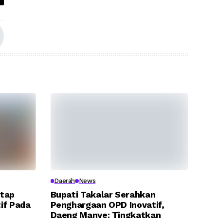
Daerah
News
etap
Bupati Takalar Serahkan
if Pada
Penghargaan OPD Inovatif,
Daeng Manye: Tingkatkan