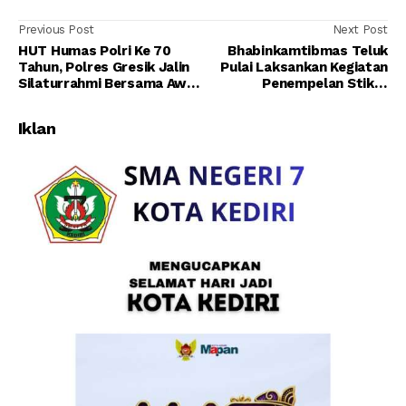
Previous Post
Next Post
HUT Humas Polri Ke 70
Bhabinkamtibmas Teluk
Tahun, Polres Gresik Jalin
Pulai Laksankan Kegiatan
Silaturrahmi Bersama Awak
Penempelan Stiker
Media
Vaksinasi Di Rumah Warga
Binaan
Iklan