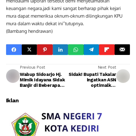
mendalami laporan tersebut demi menyelamatkan
keuangan negara,jadi kami sangat berharap pihak kejari
mura dapat memeriksa oknum-oknum dilingkungan KPU
mura dalam waktu dekat ini”tutupnya.
(Bambang hendrawan)
Previous Post
Next Post
Wabup Sidoarjo Hj.
Sidak! Bupati Takalar
Mimik Idayana Sidak
ingatkan ASN
Banjir di Beberapa
optimalkan
Desa & Beri Bantuan
Pelayanan
Korban Yang
Iklan
Terdampak