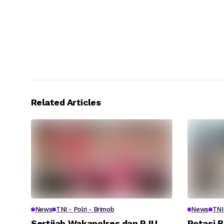
Related Articles
News
TNI - Polri - Brimob
News
TNI 
Sertijab Wakapolres dan PJU
Rotasi B