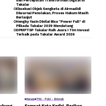
dan Percepatan Transformasi Digital di
Takalar
Eksekusi Objek Sengketa di Airmadidi
Diwarnai Penolakan, Proses Hukum Masih
Berlanjut
Hengky Yasin Dinilai Bisa “Power Full” di
Pilkada Takalar 2029 Mendatang
DPMPTSP Takalar Raih Juara I Tim Inovasi
Terbaik pada Takalar Award 2026
News
TNI - Polri - Brimob
Dukung
Samsat Kota Kediri, Berikan