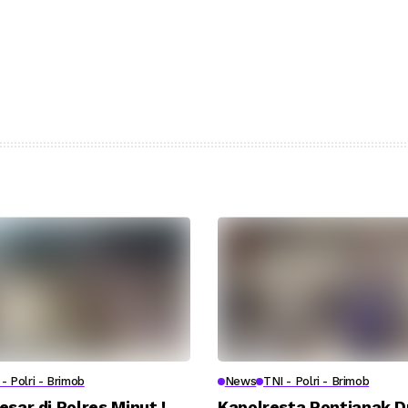
- Polri - Brimob
News
TNI - Polri - Brimob
esar di Polres Minut !
Kapolresta Pontianak 