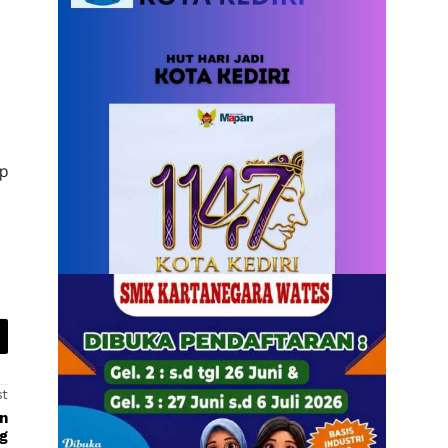
ap
st
an
g