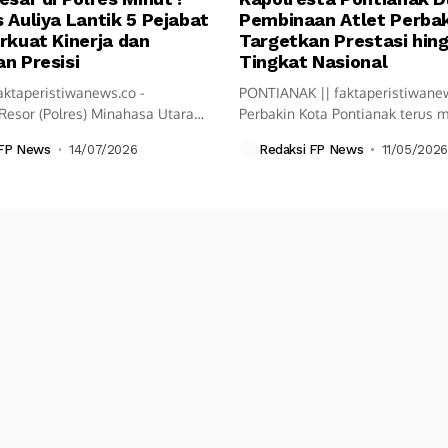
 Auliya Lantik 5 Pejabat
Pembinaan Atlet Perbak
rkuat Kinerja dan
Targetkan Prestasi hin
n Presisi
Tingkat Nasional
aktaperistiwanews.co -
PONTIANAK || faktaperistiwane
Resor (Polres) Minahasa Utara
Perbakin Kota Pontianak terus
ksanakan upacara Serah...
langkah pembinaan olahraga...
 FP News
14/07/2026
Redaksi FP News
11/05/2026