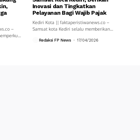
in,
Inovasi dan Tingkatkan
gga
Pelayanan Bagi Wajib Pajak
Kediri Kota || faktaperistiwanews.co –
ws.co –
Samsat kota Kediri selalu memberikan
 memperkuat
pelayanan cepat...
Redaksi FP News
17/04/2026