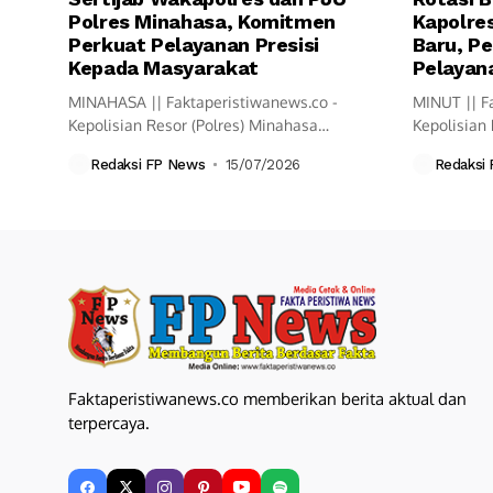
Polres Minahasa, Komitmen
Kapolres
Perkuat Pelayanan Presisi
Baru, Pe
Kepada Masyarakat
Pelayana
MINAHASA || Faktaperistiwanews.co -
MINUT || F
Kepolisian Resor (Polres) Minahasa
Kepolisian 
melaksanakan upacara Serah Terima
resmi mela
Redaksi FP News
15/07/2026
Redaksi
Jabatan...
Faktaperistiwanews.co memberikan berita aktual dan
terpercaya.