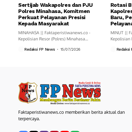
Sertijab Wakapolres dan PJU
Rotasi B
Polres Minahasa, Komitmen
Kapolres
Perkuat Pelayanan Presisi
Baru, Pe
Kepada Masyarakat
Pelayana
MINAHASA || Faktaperistiwanews.co -
MINUT || F
Kepolisian Resor (Polres) Minahasa
Kepolisian 
melaksanakan upacara Serah Terima
resmi mela
Redaksi FP News
15/07/2026
Redaksi
Jabatan...
Faktaperistiwanews.co memberikan berita aktual dan
terpercaya.