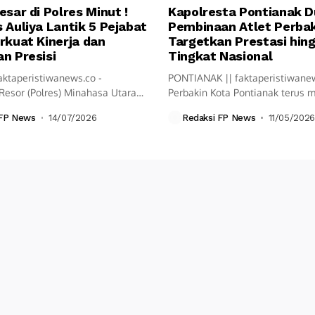
esar di Polres Minut !
Kapolresta Pontianak 
 Auliya Lantik 5 Pejabat
Pembinaan Atlet Perbak
rkuat Kinerja dan
Targetkan Prestasi hin
n Presisi
Tingkat Nasional
aktaperistiwanews.co -
PONTIANAK || faktaperistiwane
Resor (Polres) Minahasa Utara
Perbakin Kota Pontianak terus
ksanakan upacara Serah...
langkah pembinaan olahraga...
 FP News
14/07/2026
Redaksi FP News
11/05/2026