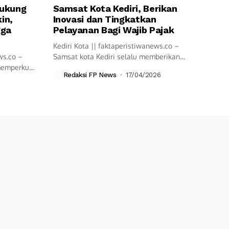
Dukung
Samsat Kota Kediri, Berikan
in,
Inovasi dan Tingkatkan
gga
Pelayanan Bagi Wajib Pajak
Kediri Kota || faktaperistiwanews.co –
ws.co –
Samsat kota Kediri selalu memberikan
 memperkuat
pelayanan cepat...
Redaksi FP News
17/04/2026