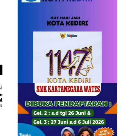
st
n
el
t