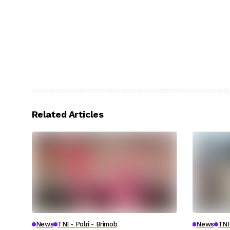
Related Articles
News
TNI - Polri - Brimob
News
TNI 