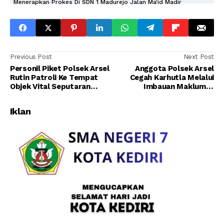
Menerapkan Prokes Di SDN 1 Madurejo Jalan Ma'id Madir
Previous Post
Next Post
Personil Piket Polsek Arsel
Anggota Polsek Arsel
Rutin Patroli Ke Tempat
Cegah Karhutla Melalui
Objek Vital Seputaran
Imbauan Maklumat
Dalam Kota P.Bun
Kapolda Kalteng Kepada
Warga Masyarakat di Jalan
Iklan
Malijo