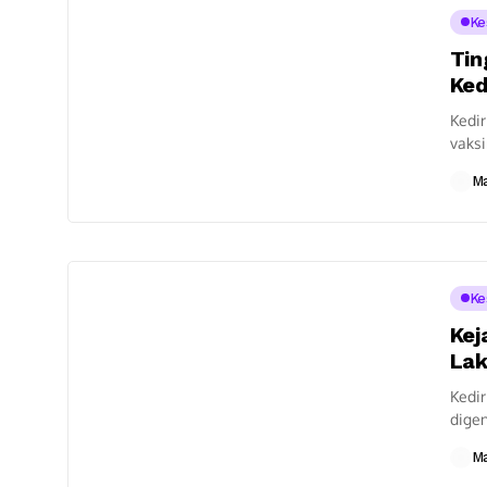
Ke
Tin
Ked
Kedir
vaksi
Selur
M
Ke
Kej
Lak
Kedir
dige
pemer
M