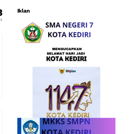
8
Iklan
es