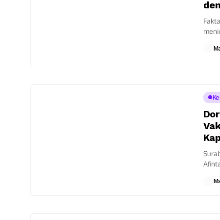
den
Fakta
menin
Jumat
M
Ke
Dor
Vak
Kap
Surab
Afint
berk
M