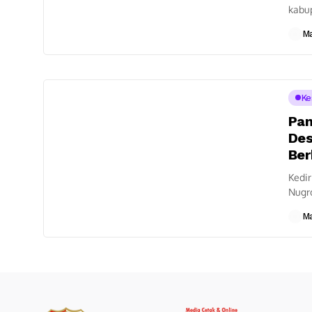
kabu
terma
M
Ke
Pan
Des
Ber
Kedir
Nugr
Kecam
M