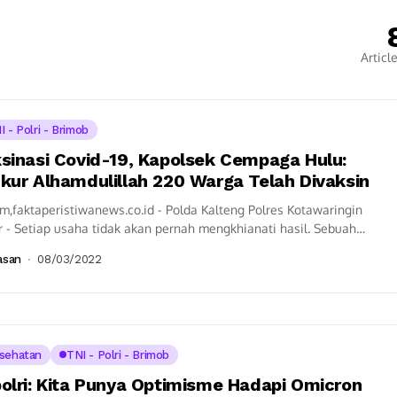
Articl
I - Polri - Brimob
sinasi Covid-19, Kapolsek Cempaga Hulu:
kur Alhamdulillah 220 Warga Telah Divaksin
,faktaperistiwanews.co.id - Polda Kalteng Polres Kotawaringin
 - Setiap usaha tidak akan pernah mengkhianati hasil. Sebuah
pan ini sangat tepat untuk ditancapkan...
asan
08/03/2022
sehatan
TNI - Polri - Brimob
olri: Kita Punya Optimisme Hadapi Omicron