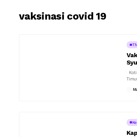
vaksinasi covid 19
TN
Vak
Syu
Kotim
Timur
ungka
M
Ke
Kap