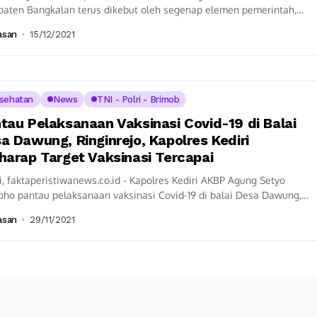
paten Bangkalan terus dikebut oleh segenap elemen pemerintah,
suk Kepolisian Resor Bangkalan. Target vaksinasi 70% secara...
asan
15/12/2021
sehatan
News
TNI - Polri - Brimob
tau Pelaksanaan Vaksinasi Covid-19 di Balai
a Dawung, Ringinrejo, Kapolres Kediri
harap Target Vaksinasi Tercapai
i, faktaperistiwanews.co.id - Kapolres Kediri AKBP Agung Setyo
oho pantau pelaksanaan vaksinasi Covid-19 di balai Desa Dawung,
atan Ringinrejo, Kabupaten Kediri, Senin (29/11/2021)....
asan
29/11/2021