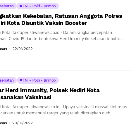
sehatan
TNI - Polri - Brimob
gkatkan Kekebalan, Ratusan Anggota Polres
iri Kota Disuntik Vaksin Booster
i Kota, faktaperistiwanews.co.id - Dalam rangka percepatan
nasi Covid-19 dan terbentuknya Herd Imunity (kekebalan tubuh),
uh anggota di lingkungan Polres Kediri Kota mengikuti...
asan
22/01/2022
sehatan
TNI - Polri - Brimob
ar Herd Immunity, Polsek Kediri Kota
sanakan Vaksinasi
i Kota, faktaperistiwanews.co.id - Upaya vaksinasi massal kini terus
ncarkan untuk memenuhi target yang telah ditetapkan oleh
intah dan juga untuk menciptakan Herd...
asan
20/01/2022