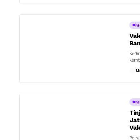
Ke
Vak
Ban
Kedir
kemba
Pesan
M
Ke
Tin
Jat
Vak
Polre