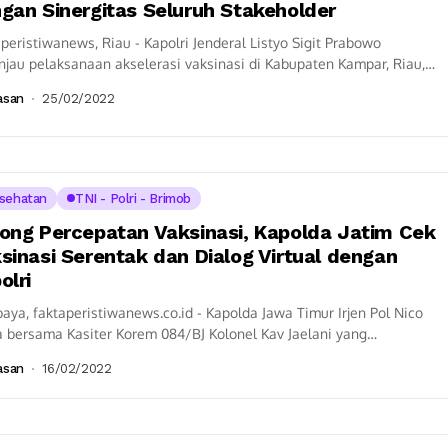
gan Sinergitas Seluruh Stakeholder
peristiwanews, Riau - Kapolri Jenderal Listyo Sigit Prabowo
jau pelaksanaan akselerasi vaksinasi di Kabupaten Kampar, Riau,
 (25/2/2022). Dalam kegiatan ini, Kapolri juga...
asan
25/02/2022
sehatan
TNI - Polri - Brimob
ong Percepatan Vaksinasi, Kapolda Jatim Cek
sinasi Serentak dan Dialog Virtual dengan
olri
aya, faktaperistiwanews.co.id - Kapolda Jawa Timur Irjen Pol Nico
a bersama Kasiter Korem 084/BJ Kolonel Kav Jaelani yang
esampatan mewakili Danrem 084/BJ dan...
asan
16/02/2022